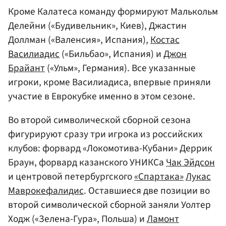
Кроме Калатеса команду формируют Малькольм
Делейни («Будивельник», Киев), Джастин
Доллман («Валенсия», Испания),
Костас
Василиадис
(«Бильбао», Испания) и
Джон
Брайант
(«Ульм», Германия). Все указанные
игроки, кроме Василиадиса, впервые приняли
участие в Еврокубке именно в этом сезоне.
Во второй символической сборной сезона
фигурируют сразу три игрока из российских
клубов: форвард «Локомотива-Кубани» Деррик
Браун, форвард казанского УНИКСа
Чак Эйдсон
и центровой петербургского
«Спартака»
Лукас
Маврокефалидис
. Оставшиеся две позиции во
второй символической сборной заняли Уолтер
Ходж («Зелена-Гура», Польша) и
Ламонт