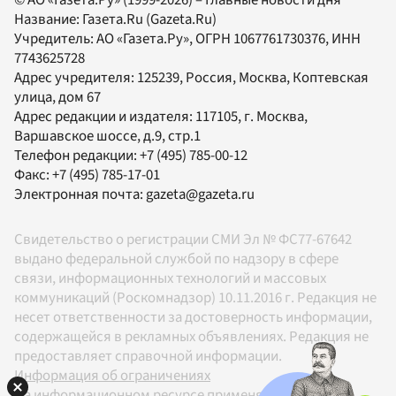
Название:
Газета.Ru
(Gazeta.Ru)
Учредитель:
АО «Газета.Ру»
, ОГРН 1067761730376, ИНН
7743625728
Адрес учредителя: 125239, Россия, Москва, Коптевская
улица, дом 67
Адрес редакции и издателя:
117105
, г.
Москва
,
Варшавское шоссе, д.9, стр.1
Телефон редакции:
+7 (495) 785-00-12
Факс:
+7 (495) 785-17-01
Электронная почта:
gazeta@gazeta.ru
Свидетельство о регистрации СМИ Эл № ФС77-67642
выдано федеральной службой по надзору в сфере
связи, информационных технологий и массовых
коммуникаций (Роскомнадзор) 10.11.2016 г. Редакция не
несет ответственности за достоверность информации,
содержащейся в рекламных объявлениях. Редакция не
предоставляет справочной информации.
Информация об ограничениях
На информационном ресурсе применяются