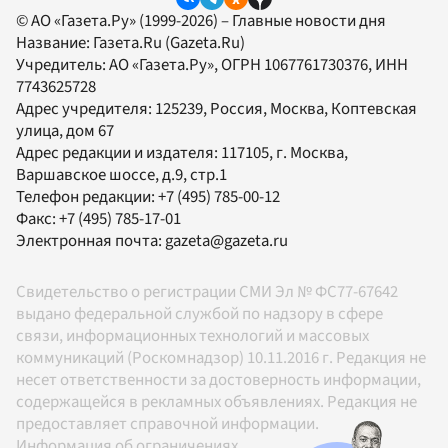
© АО «Газета.Ру» (1999-2026) – Главные новости дня
Название:
Газета.Ru
(Gazeta.Ru)
Учредитель:
АО «Газета.Ру»
, ОГРН 1067761730376, ИНН
7743625728
Адрес учредителя: 125239, Россия, Москва, Коптевская
улица, дом 67
Адрес редакции и издателя:
117105
, г.
Москва
,
Варшавское шоссе, д.9, стр.1
Телефон редакции:
+7 (495) 785-00-12
Факс:
+7 (495) 785-17-01
Электронная почта:
gazeta@gazeta.ru
Свидетельство о регистрации СМИ Эл № ФС77-67642
выдано федеральной службой по надзору в сфере
связи, информационных технологий и массовых
коммуникаций (Роскомнадзор) 10.11.2016 г. Редакция не
несет ответственности за достоверность информации,
содержащейся в рекламных объявлениях. Редакция не
предоставляет справочной информации.
Информация об ограничениях