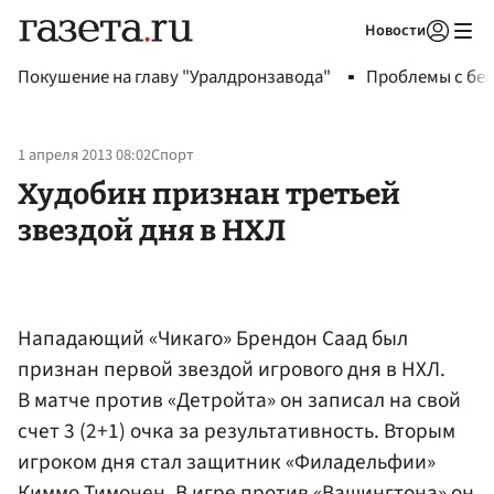
Новости
Авторизоваться
Покушение на главу "Уралдронзавода"
Проблемы с бен
1 апреля 2013 08:02
Спорт
Худобин признан третьей
звездой дня в НХЛ
Нападающий «Чикаго» Брендон Саад был
признан первой звездой игрового дня в НХЛ.
В матче против «Детройта» он записал на свой
счет 3 (2+1) очка за результативность. Вторым
игроком дня стал защитник «Филадельфии»
Киммо Тимонен
. В игре против «Вашингтона» он