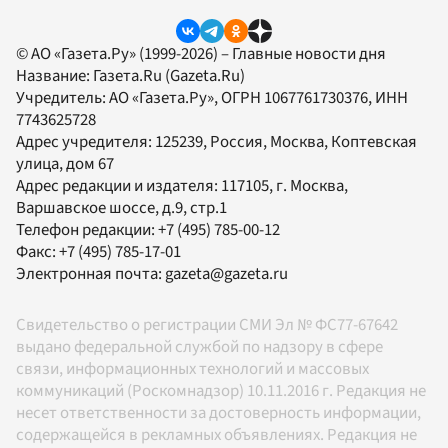
© АО «Газета.Ру» (1999-2026) – Главные новости дня
Название:
Газета.Ru
(Gazeta.Ru)
Учредитель:
АО «Газета.Ру»
, ОГРН 1067761730376, ИНН
7743625728
Адрес учредителя: 125239, Россия, Москва, Коптевская
улица, дом 67
Адрес редакции и издателя:
117105
, г.
Москва
,
Варшавское шоссе, д.9, стр.1
Телефон редакции:
+7 (495) 785-00-12
Факс:
+7 (495) 785-17-01
Электронная почта:
gazeta@gazeta.ru
Свидетельство о регистрации СМИ Эл № ФС77-67642
выдано федеральной службой по надзору в сфере
связи, информационных технологий и массовых
коммуникаций (Роскомнадзор) 10.11.2016 г. Редакция не
несет ответственности за достоверность информации,
содержащейся в рекламных объявлениях. Редакция не