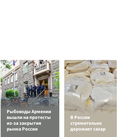
Рыбоводы Армении
вышли на протесты
В России
С
из-за закрытия
стремительно
а
рынка России
дорожает сахар
с