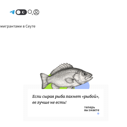
Авторизоваться
 мигрантами в Сеуте
Если сырая рыба пахнет «рыбой»,
ее лучше не есть!