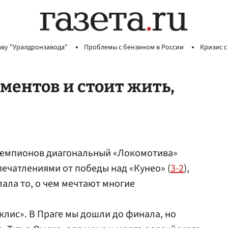
аву "Уралдронзавода"
Проблемы с бензином в России
Кризис с
ментов и стоит жить,
чемпионов диагональный «Локомотива»
ечатлениями от победы над «Кунео» (
3-2
),
лала то, о чем мечтают многие
аклис». В Праге мы дошли до финала, но