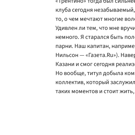
«Трентино» тогда был сильнее
клуба сегодня незабываемый,
то, о чем мечтают многие во
Удивлен ли тем, что мне вруч
немного. Я старался быть по
парни. Наш капитан, например
Нильсон — «Газета.Ru»). Нав
Казани и смог сегодня реали
Но вообще, титул добыла кома
коллектив, который заслужил 
таких моментов и стоит жить,