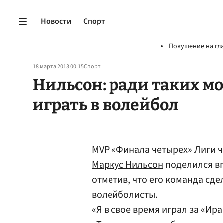
Новости
Спорт
Покушение на гл
18 марта 2013 00:15
Спорт
Нильсон: ради таких мо
играть в волейбол
MVP «Финала четырех» Лиги 
Маркус Нильсон
поделился вп
отметив, что его команда сде
волейболисты.
«Я в свое время играл за «Ир