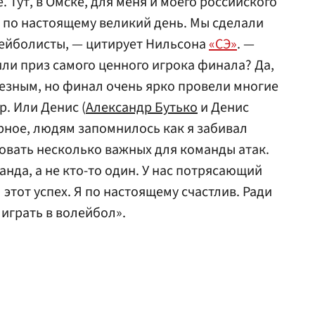
. Тут, в Омске, для меня и моего российского
 по настоящему великий день. Мы сделали
лейболисты, — цитирует Нильсона
«СЭ»
. —
или приз самого ценного игрока финала? Да,
лезным, но финал очень ярко провели многие
. Или Денис (
Александр Бутько
и Денис
ерное, людям запомнилось как я забивал
зовать несколько важных для команды атак.
нда, а не кто-то один. У нас потрясающий
этот успех. Я по настоящему счастлив. Ради
 играть в волейбол».