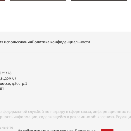
ия использования
Политика конфиденциальности
625728
а, дом 67
ссе, д.9, стр.1
-01
но федеральной службой по надзору в сфере связи, информационных т
товерность информации, содержащейся в рекламных объявлениях. Редак
ные технологии в соответствии с Правилами