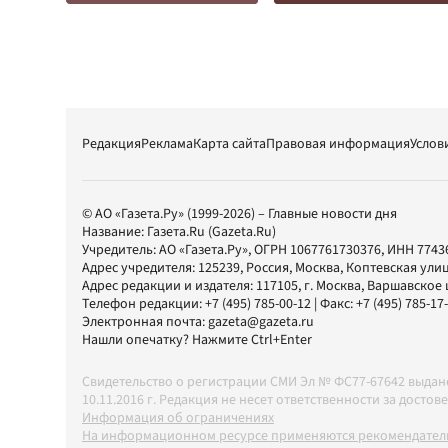
Редакция
Реклама
Карта сайта
Правовая информация
Услов
© АО «Газета.Ру» (1999-2026) – Главные новости дня
Название:
Газета.Ru
(Gazeta.Ru)
Учредитель:
АО «Газета.Ру»
, ОГРН 1067761730376, ИНН 7743
Адрес учредителя: 125239, Россия, Москва, Коптевская улиц
Адрес редакции и издателя:
117105
, г.
Москва
,
Варшавское шо
Телефон редакции:
+7 (495) 785-00-12
| Факс:
+7 (495) 785-17
Электронная почта:
gazeta@gazeta.ru
Нашли опечатку? Нажмите Ctrl+Enter
Свидетельство о регистрации СМИ Эл № ФС77-67642 выда
10.11.2016 г. Редакция не несет ответственности за дос
Информация об ограничениях
На информационном ресурсе применяются рекомендатель