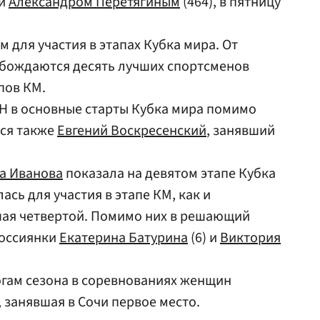
ии
Александром Перетягиным
(464), в пятницу
 для участия в этапах Кубка мира. От
обождаются десять лучших спортсменов
пов КМ.
КН в основные старты Кубка мира помимо
лся также
Евгений Воскресенский
, занявший
а Иванова
показала на девятом этапе Кубка
ась для участия в этапе КМ, как и
шая четвертой. Помимо них в решающий
россиянки
Екатерина Батурина
(6) и
Виктория
огам сезона в соревнованиях женщин
занявшая в Сочи первое место.