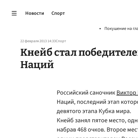
Новости
Спорт
Покушение на гл
22 февраля 2013 14:33
Спорт
Кнейб стал победител
Наций
Российский саночник
Виктор
Наций, последний этап которо
девятого этапа Кубка мира.
Кнейб занял пятое место, од
набрав 468 очков. Второе мес