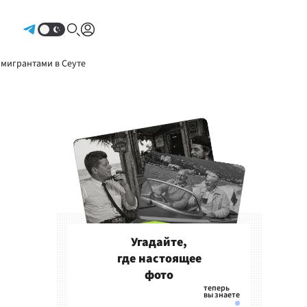
Авторизоваться
 мигрантами в Сеуте
Угадайте,
где настоящее
фото