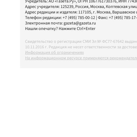
Учредитель:
АО «Газета.Ру»
, ОГРН 1067761730376, ИНН 7743
Адрес учредителя: 125239, Россия, Москва, Коптевская улиц
Адрес редакции и издателя:
117105
, г.
Москва
,
Варшавское шо
Телефон редакции:
+7 (495) 785-00-12
| Факс:
+7 (495) 785-17
Электронная почта:
gazeta@gazeta.ru
Нашли опечатку? Нажмите Ctrl+Enter
Свидетельство о регистрации СМИ Эл № ФС77-67642 выда
10.11.2016 г. Редакция не несет ответственности за дос
Информация об ограничениях
На информационном ресурсе применяются рекомендатель