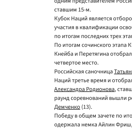
одним представителем Росс
ставшим 15-м.
Кубок Наций является отбором
участия в квалификации осв
по итогам последних трех эта
По итогам сочинского этапа 
Кнейба и Перетягина отобра
четвертое место.
Российская саночница
Татьян
Наций третье время и отобрал
Александра Родионова
, став
раунд соревнований вышли 
Демченко
(13).
Победу в общем зачете по ит
одержала немка Айлин Фриш, 