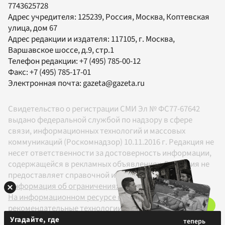
7743625728
Адрес учредителя: 125239, Россия, Москва, Коптевская
улица, дом 67
Адрес редакции и издателя:
117105
, г.
Москва
,
Варшавское шоссе, д.9, стр.1
Телефон редакции:
+7 (495) 785-00-12
Факс:
+7 (495) 785-17-01
Электронная почта:
gazeta@gazeta.ru
Свидетельство о регистрации СМИ Эл № ФС77-67642
выдано федеральной службой по надзору в сфере
связи, информационных технологий и массовых
коммуникаций (Роскомнадзор) 10.11.2016 г. Редакция не
несет ответственности за достоверность информации,
содержащейся в рекламных объявлениях. Редакция не
предоставляет справочной информации.
Информация об ограничениях
На информационном ресурсе применяются
рекомендательные технологии в соответствии с
Правилами
Угадайте, где