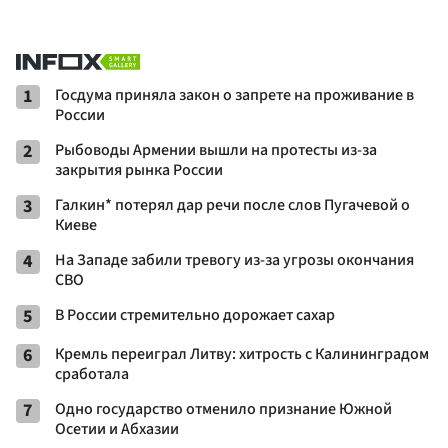
1
Госдума приняла закон о запрете на проживание в
России
2
Рыбоводы Армении вышли на протесты из-за
закрытия рынка России
3
Галкин* потерял дар речи после слов Пугачевой о
Киеве
4
На Западе забили тревогу из-за угрозы окончания
СВО
5
В России стремительно дорожает сахар
6
Кремль переиграл Литву: хитрость с Калининградом
сработала
7
Одно государство отменило признание Южной
Осетии и Абхазии