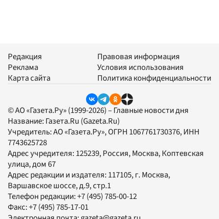
Редакция
Правовая информация
Реклама
Условия использования
Карта сайта
Политика конфиденциальности
© АО «Газета.Ру» (1999-2026) – Главные новости дня
Название:
Газета.Ru
(Gazeta.Ru)
Учредитель:
АО «Газета.Ру»
, ОГРН 1067761730376, ИНН
7743625728
Адрес учредителя: 125239, Россия, Москва, Коптевская
улица, дом 67
Адрес редакции и издателя:
117105
, г.
Москва
,
Варшавское шоссе, д.9, стр.1
Телефон редакции:
+7 (495) 785-00-12
Факс:
+7 (495) 785-17-01
Электронная почта:
gazeta@gazeta.ru