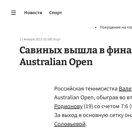
Новости
Спорт
Покушение на гл
11 января 2013 10:58
Спорт
Савиных вышла в фин
Australian Open
Российская теннисистка
Вале
Australian Open, обыграв во 
Родионову
(19) со счетом 7:6 (5
За выход в основную сетку о
Соловьевой
.