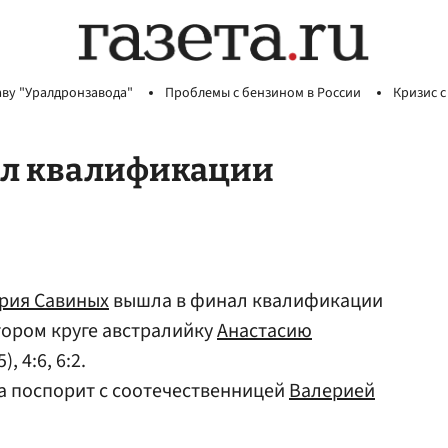
аву "Уралдронзавода"
Проблемы с бензином в России
Кризис с
ал квалификации
рия Савиных
вышла в финал квалификации
втором круге австралийку
Анастасию
), 4:6, 6:2.
на поспорит с соотечественницей
Валерией