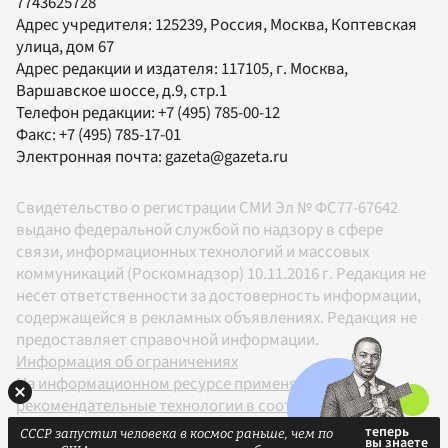
7743625728
Адрес учредителя: 125239, Россия, Москва, Коптевская
улица, дом 67
Адрес редакции и издателя:
117105
, г.
Москва
,
Варшавское шоссе, д.9, стр.1
Телефон редакции:
+7 (495) 785-00-12
Факс:
+7 (495) 785-17-01
Электронная почта:
gazeta@gazeta.ru
Свидетельство о регистрации СМИ Эл № ФС77-67642
выдано федеральной службой по надзору в сфере
связи, информационных технологий и массовых
коммуникаций (Роскомнадзор) 10.11.2016 г. Редакция не
несет ответственности за достоверность информации,
содержащейся в рекламных объявлениях. Редакция не
предоставляет справочной информации.
Информация об ограничениях
На информационном ресурсе применяются
рекомендательные технологии в соответствии с
Правилами
СССР запустил человека в космос раньше, чем по