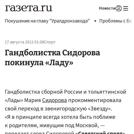
Новости
Авторизоваться
Покушение на главу "Уралдронзавода"
Проблемы с бен
17 августа 2012 01:08
Спорт
Гандболистка Сидорова
покинула «Ладу»
Гандболистка сборной России и тольяттинской
«Лады» Мария
Сидорова
прокомментировала
свой переход в звенигородскую «Звезду».
«Я в принципе всегда хотела быть поближе
к родителям, живущим под Москвой, —
передает слова Сидоровой
«Советский спорт»
.