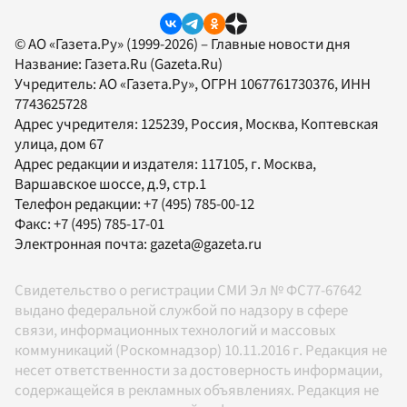
© АО «Газета.Ру» (1999-2026) – Главные новости дня
Название:
Газета.Ru
(Gazeta.Ru)
Учредитель:
АО «Газета.Ру»
, ОГРН 1067761730376, ИНН
7743625728
Адрес учредителя: 125239, Россия, Москва, Коптевская
улица, дом 67
Адрес редакции и издателя:
117105
, г.
Москва
,
Варшавское шоссе, д.9, стр.1
Телефон редакции:
+7 (495) 785-00-12
Факс:
+7 (495) 785-17-01
Электронная почта:
gazeta@gazeta.ru
Свидетельство о регистрации СМИ Эл № ФС77-67642
выдано федеральной службой по надзору в сфере
связи, информационных технологий и массовых
коммуникаций (Роскомнадзор) 10.11.2016 г. Редакция не
несет ответственности за достоверность информации,
содержащейся в рекламных объявлениях. Редакция не