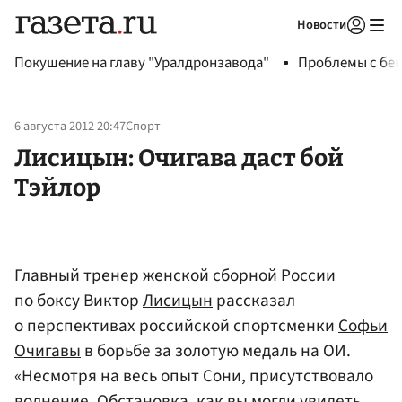
Новости
Авторизоваться
Покушение на главу "Уралдронзавода"
Проблемы с бен
6 августа 2012 20:47
Спорт
Лисицын: Очигава даст бой
Тэйлор
Главный тренер женской сборной России
по боксу Виктор
Лисицын
рассказал
о перспективах российской спортсменки
Софьи
Очигавы
в борьбе за золотую медаль на ОИ.
«Несмотря на весь опыт Сони, присутствовало
волнение. Обстановка, как вы могли увидеть,