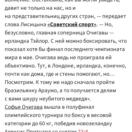
давит не только на нас, но и
на представительниц других стран, — передает
слова Лисицына
«Советский спорт»
. — Но,
безусловно, главная соперница Очигавы —
ирландка Тэйлор. С ней можно боксировать, что
показал хотя бы финал последнего чемпионата
мира в мае. Очигава ведь не проиграла ей
объективно. Тут, в Лондоне, ирландка, конечно,
почти как дома, где и стены помогают, но…
Посмотрим. К тому же надо сначала пройти
бразильянку Араужо, а то получается делим
с вами шкуру неубитого медведя».
Софья Очигава
вышла в полуфинал
олимпийского турнира по боксу в весовой
категории до 60 кг, победив новозеландку
Алексис Притчард со счетом
22:4.