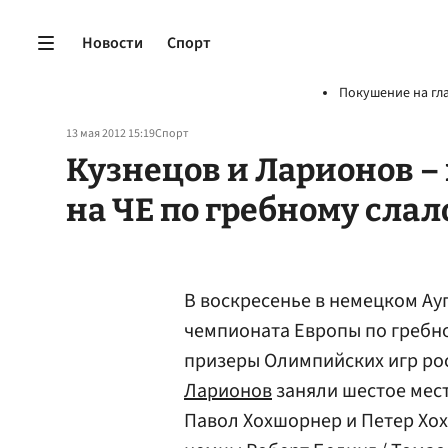
Новости
Спорт
Покушение на гл
13 мая 2012 15:19
Спорт
Кузнецов и Ларионов –
на ЧЕ по гребному сла
В воскресенье в немецком Ау
чемпионата Европы по гребн
призеры Олимпийских игр ро
Ларионов
заняли шестое мест
Павол Хохшорнер и Петер Хох