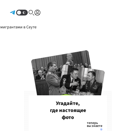
Авторизоваться
 мигрантами в Сеуте
Угадайте,
где настоящее
фото