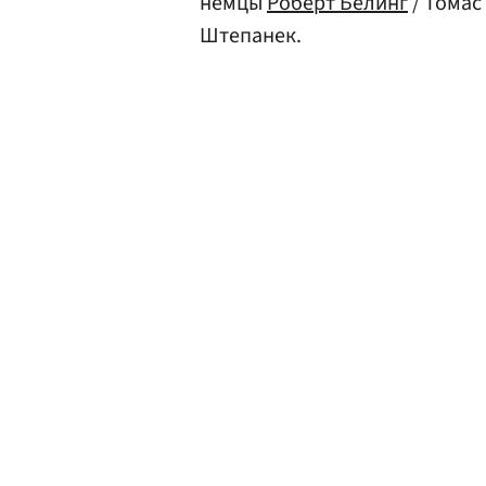
немцы
Роберт Белинг
/ Томас
Штепанек.