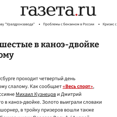
аву "Уралдронзавода"
Проблемы с бензином в России
Кризис с
 шестые в каноэ-двойке
лому
гсбурге проходит четвертый день
ому слалому. Как сообщает
«Весь спорт»
,
ссияне
Михаил Кузнецов
и Дмитрий
о в каноэ-двойке. Золото выиграли словаки
шорнер, в тройку призеров вошли также