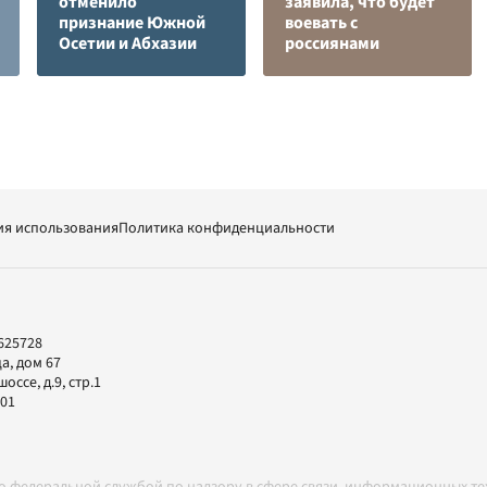
отменило
заявила, что будет
признание Южной
воевать с
Осетии и Абхазии
россиянами
ия использования
Политика конфиденциальности
625728
а, дом 67
ссе, д.9, стр.1
-01
но федеральной службой по надзору в сфере связи, информационных т