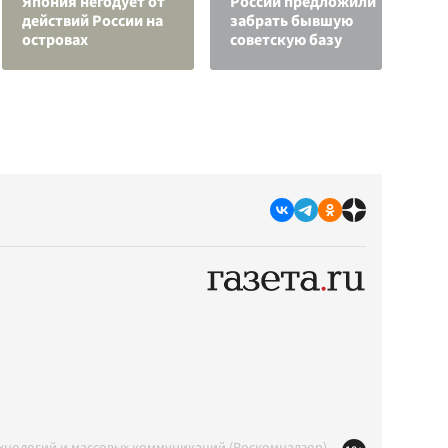
Япония негодует от
России предложили
р
действий России на
забрать бывшую
"
островах
советскую базу
с
ехнологий и массовых коммуникаций (Роскомнадзор)