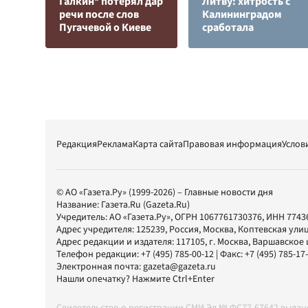
Галкин* потерял дар
Литву: хитрость с
речи после слов
Калининградом
Пугачевой о Киеве
сработала
Редакция
Реклама
Карта сайта
Правовая информация
Услов
© АО «Газета.Ру» (1999-2026) – Главные новости дня
Название:
Газета.Ru
(Gazeta.Ru)
Учредитель:
АО «Газета.Ру»
, ОГРН 1067761730376, ИНН 7743
Адрес учредителя: 125239, Россия, Москва, Коптевская улиц
Адрес редакции и издателя:
117105
, г.
Москва
,
Варшавское шо
Телефон редакции:
+7 (495) 785-00-12
| Факс:
+7 (495) 785-17
Электронная почта:
gazeta@gazeta.ru
Нашли опечатку? Нажмите Ctrl+Enter
Свидетельство о регистрации СМИ Эл № ФС77-67642 выда