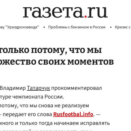
аву "Уралдронзавода"
Проблемы с бензином в России
Кризис с
только потому, что мы
ожество своих моментов
 Владимир
Татарчук
прокомментировал
 туре чемпионата России.
потому, что мы снова не реализуем
 передает его слова
Rusfootbal.info
. —
много и только тогда начинаем исправлять