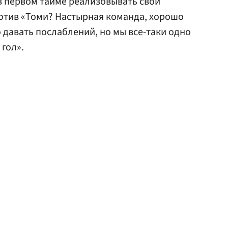
в первом тайме реализовывать свои
отив «Томи? Настырная команда, хорошо
 давать послаблений, но мы все-таки одно
 гол».