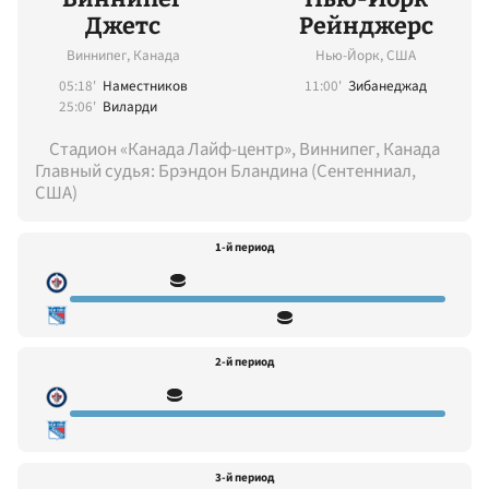
Джетс
Рейнджерс
Виннипег, Канада
Нью-Йорк, США
05:18'
Наместников
11:00'
Зибанеджад
25:06'
Виларди
Стадион «Канада Лайф-центр», Виннипег, Канада
Главный судья: Брэндон Бландина (Сентенниал,
США)
1-й период
2-й период
3-й период