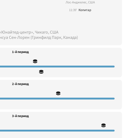
Лос-Анджелес, США
11:39'
Копитар
«Юнайтед-центр», Чикаго, США
нсуа Сен-Лорен (Гринфилд Парк, Канада)
1-й период
2-й период
3-й период