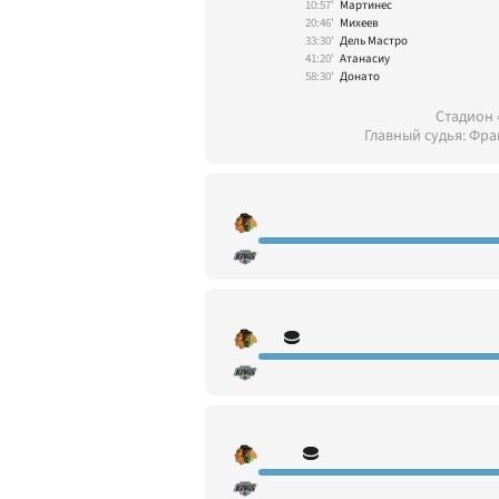
10:57'
Мартинес
20:46'
Михеев
33:30'
Дель Мастро
41:20'
Атанасиу
58:30'
Донато
Стадион 
Главный судья: Фра