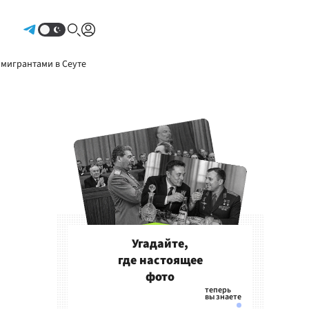
Авторизоваться
 мигрантами в Сеуте
Угадайте,
где настоящее
фото