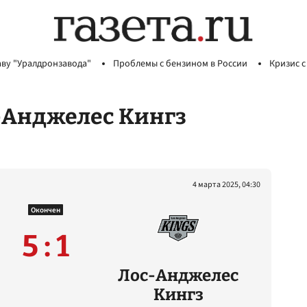
аву "Уралдронзавода"
Проблемы с бензином в России
Кризис с
с-Анджелес Кингз
4 марта 2025, 04:30
Окончен
5 : 1
Лос-Анджелес
Кингз