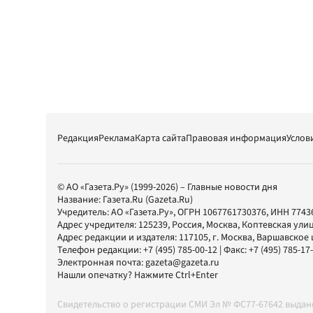
Редакция
Реклама
Карта сайта
Правовая информация
Услов
© АО «Газета.Ру» (1999-2026) – Главные новости дня
Название:
Газета.Ru
(Gazeta.Ru)
Учредитель:
АО «Газета.Ру»
, ОГРН 1067761730376, ИНН 7743
Адрес учредителя: 125239, Россия, Москва, Коптевская улиц
Адрес редакции и издателя:
117105
, г.
Москва
,
Варшавское шо
Телефон редакции:
+7 (495) 785-00-12
| Факс:
+7 (495) 785-17
Электронная почта:
gazeta@gazeta.ru
Нашли опечатку? Нажмите Ctrl+Enter
Свидетельство о регистрации СМИ Эл № ФС77-67642 выда