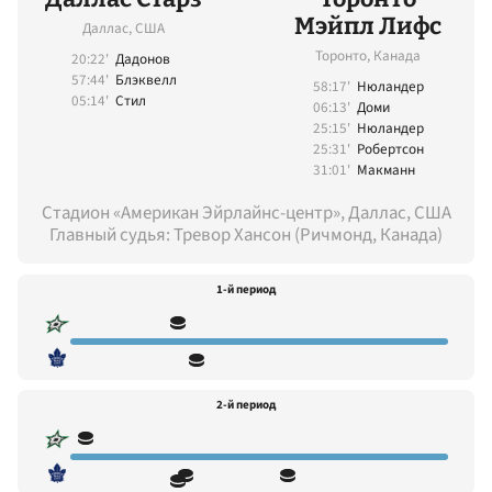
Мэйпл Лифс
Даллас, США
Торонто, Канада
20:22'
Дадонов
57:44'
Блэквелл
58:17'
Нюландер
05:14'
Стил
06:13'
Доми
25:15'
Нюландер
25:31'
Робертсон
31:01'
Макманн
Стадион «Американ Эйрлайнс-центр», Даллас, США
Главный судья: Тревор Хансон (Ричмонд, Канада)
1-й период
2-й период