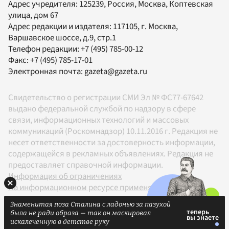
Адрес учредителя: 125239, Россия, Москва, Коптевская
улица, дом 67
Адрес редакции и издателя:
117105
, г.
Москва
,
Варшавское шоссе, д.9, стр.1
Телефон редакции:
+7 (495) 785-00-12
Факс:
+7 (495) 785-17-01
Электронная почта:
gazeta@gazeta.ru
Свидетельство о регистрации СМИ Эл № ФС77-67642
выдано федеральной службой по надзору в сфере
связи, информационных технологий и массовых
коммуникаций (Роскомнадзор) 10.11.2016 г. Редакция не
несет ответственности за достоверность информации,
содержащейся в рекламных объявлениях. Редакция не
предоставляет справочной информации.
Информация об ограничениях
На информационном ресурсе применяются
рекомендательные технологии в соответствии с
Знаменитая поза Сталина с ладонью за пазухой
Правилами
была не ради образа — так он маскировал
18+
искалеченную в детстве руку