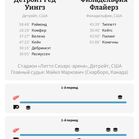
Уингз
Флайерз
Детройт, США
Филадельфия, США
58:48'
Рэймонд
45:39'
Типпетт
18:19'
Комфер
30:40'
Кейтс
37:27'
Велено
43:50'
Пилинг
47:22'
Кейн
01:06'
Конечны
30:15'
Дебринкэт
36:05'
Расмуссен
Стадион «Литтл Сизарс-арена», Детройт, США
Главный судья: Майкл Маркович (Скарборо, Канада)
1-й период
2-й период