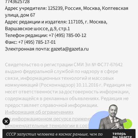
7743625728
Адрес учредителя: 125239, Россия, Москва, Коптевская
улица, дом 67
Адрес редакции и издателя:
117105
, г.
Москва
,
Варшавское шоссе, д.9, стр.1
Телефон редакции:
+7 (495) 785-00-12
Факс:
+7 (495) 785-17-01
Электронная почта:
gazeta@gazeta.ru
Свидетельство о регистрации СМИ Эл № ФС77-67642
выдано федеральной службой по надзору в сфере
связи, информационных технологий и массовых
коммуникаций (Роскомнадзор) 10.11.2016 г. Редакция не
несет ответственности за достоверность информации,
содержащейся в рекламных объявлениях. Редакция не
предоставляет справочной информации.
Информация об ограничениях
На информационном ресурсе применяются
рекомендательные технологии в соответствии с
Правилами
СССР запустил человека в космос раньше, чем по