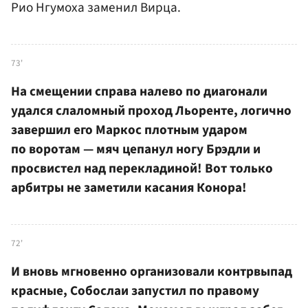
Рио Нгумоха заменил Вирца.
73'
На смещении справа налево по диагонали
удался слаломный проход Льоренте, логично
завершил его Маркос плотным ударом
по воротам — мяч цепанул ногу Брэдли и
просвистел над перекладиной! Вот только
арбитры не заметили касания Конора!
72'
И вновь мгновенно организовали контрвыпад
красные, Собослаи запустил по правому