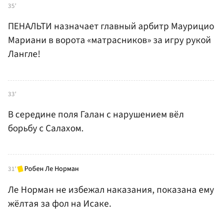
35'
ПЕНАЛЬТИ назначает главный арбитр Маурицио
Мариани в ворота «матрасников» за игру рукой
Лангле!
33'
В середине поля Галан с нарушением вёл
борьбу с Салахом.
Робен Ле Норман
31'
Ле Норман не избежал наказания, показана ему
жёлтая за фол на Исаке.