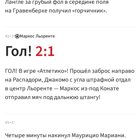
Лангле за грубый фол в середине поля
на Гравенберхе получил «горчичник».
Маркос Льоренте
45+3'
Гол!
2:1
ГОЛ! В игре «Атлетико»! Прошёл заброс направо
на Распадори, Джакомо с угла штрафной отдал
в центр Льоренте — Маркос из-под Конате
отправил мяч под дальнюю штангу!
45+1'
Четыре минуты накинул Маурицио Мариани.