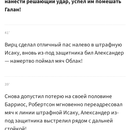
нанести решающий удар, успел им помешать
Галан!
41'
Вирц сделал отличный пас налево в штрафную
Исаку, вновь из-под защитника бил Александер
— намертво поймал мяч Облак!
39'
Снова допустил потерю на своей половине
Барриос, Робертсон мгновенно переадресовал
мяч к линии штрафной Исаку, Александер из-
под защитника выстрелил рядом с дальней
стойкой!