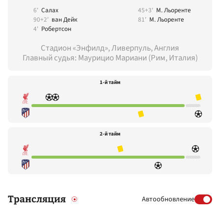
6'
Салах
45+3'
М. Льоренте
90+2'
ван Дейк
81'
М. Льоренте
4'
Робертсон
Стадион «Энфилд», Ливерпуль, Англия
Главный судья: Маурицио Мариани (Рим, Италия)
1-й тайм
2-й тайм
Трансляция
Автообновление