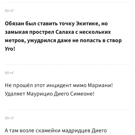
90+6'
Обязан был ставить точку Экитике, но
замыкая прострел Салаха с нескольких
метров, умудрился даже не попасть в створ
Уго!
90+4'
Не прошёл этот инцидент мимо Мариани!
Удаляет Маурицио Диего Симеоне!
90+3'
А там возле скамейки мадридцев Диего