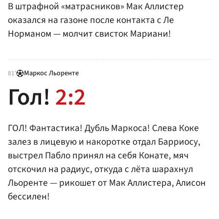
В штрафной «матрасников» Мак Аллистер
оказался на газоне после контакта с Ле
Норманом — молчит свисток Мариани!
Маркос Льоренте
81'
Гол!
2:2
ГОЛ! Фантастика! Дубль Маркоса! Слева Коке
залез в лицевую и накоротке отдал Барриосу,
выстрел Пабло принял на себя Конате, мяч
отскочил на радиус, откуда с лёта шарахнул
Льоренте — рикошет от Мак Аллистера, Алисон
бессилен!