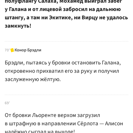
полуфлангу Салаха, Мохамед выиграл забег
у Галана и от лицевой забросил на дальнюю
штангу, а там ни Экитике, ни Вирцу не удалось
замкнуть!
Конор Брэдли
70'
Брэдли, пытаясь у бровки остановить Галана,
откровенно прихватил его за руку и получил
заслуженную жёлтую.
69'
От бровки Льоренте верхом загрузил
в штрафную в направлении Сёрлота — Алисон
надёжно сыграл на выходе!