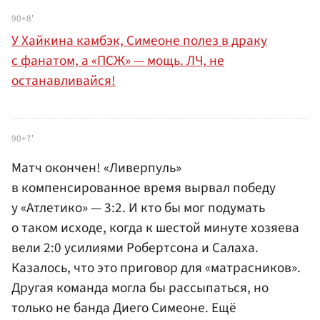
90+8'
У Хайкина камбэк, Симеоне полез в драку
с фанатом, а «ПСЖ» — мощь. ЛЧ, не
останавливайся!
90+7'
Матч окончен! «Ливерпуль»
в компенсированное время вырвал победу
у «Атлетико» — 3:2. И кто бы мог подумать
о таком исходе, когда к шестой минуте хозяева
вели 2:0 усилиями Робертсона и Салаха.
Казалось, что это приговор для «матрасников».
Другая команда могла бы рассыпаться, но
только не банда Диего Симеоне. Ещё