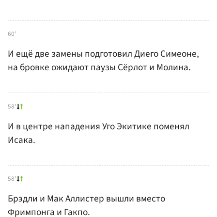
60'
И ещё две замены подготовил Диего Симеоне,
на бровке ожидают паузы Сёрлот и Молина.
58'
И в центре нападения Уго Экитике поменял
Исака.
58'
Брэдли и Мак Аллистер вышли вместо
Фримпонга и Гакпо.