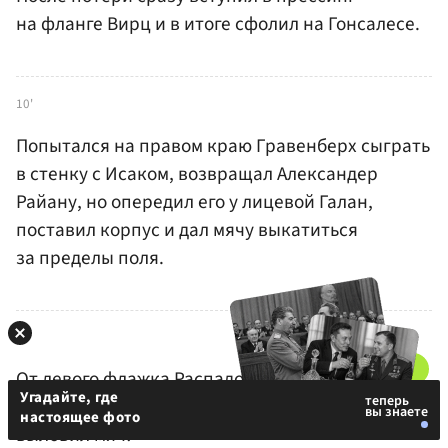
на фланге Вирц и в итоге сфолил на Гонсалесе.
10'
Попытался на правом краю Гравенберх сыграть
в стенку с Исаком, возвращал Александер
Райану, но опередил его у лицевой Галан,
поставил корпус и дал мячу выкатиться
за пределы поля.
8'
От левого флажка Распадори выполнил подачу
Угадайте, где
во вратарскую — Бекер на выходе уверенно
настоящее фото
выловил мяч!