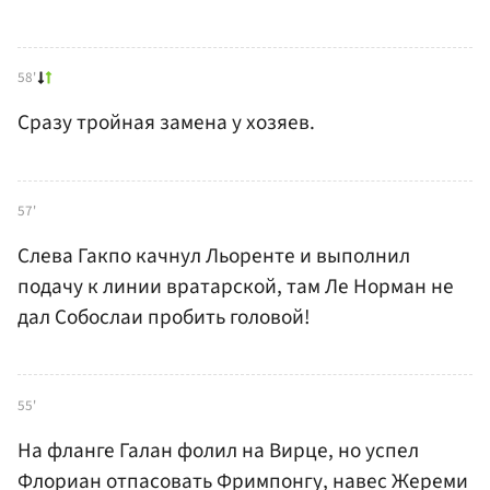
58'
Сразу тройная замена у хозяев.
57'
Слева Гакпо качнул Льоренте и выполнил
подачу к линии вратарской, там Ле Норман не
дал Собослаи пробить головой!
55'
На фланге Галан фолил на Вирце, но успел
Флориан отпасовать Фримпонгу, навес Жереми