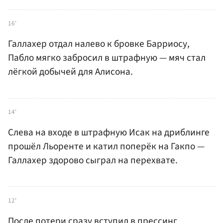
16'
Галлахер отдал налево к бровке Барриосу,
Пабло мягко забросил в штрафную — мяч стал
лёгкой добычей для Алисона.
14'
Слева на входе в штрафную Исак на дриблинге
прошёл Льоренте и катил поперёк на Гакпо —
Галлахер здорово сыграл на перехвате.
12'
После потери сразу вступил в прессинг