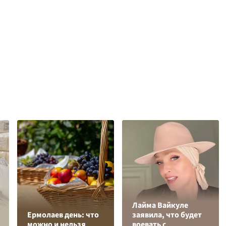
Лайма Вайкуле
Ермолаев день: что
заявила, что будет
можно и нельзя
воевать с