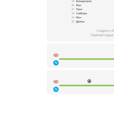
35'
Буонджорно
80'
Ман
87'
Пепи
38'
Сайбари
54'
Ман
89'
Дриош
Стадион «
Главный судья: