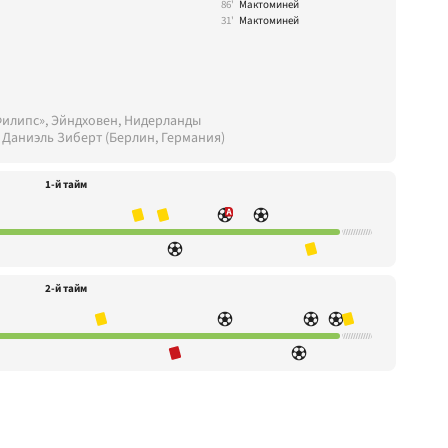
86'
Мактоминей
31'
Мактоминей
Филипс», Эйндховен, Нидерланды
 Даниэль Зиберт (Берлин, Германия)
1-й тайм
2-й тайм