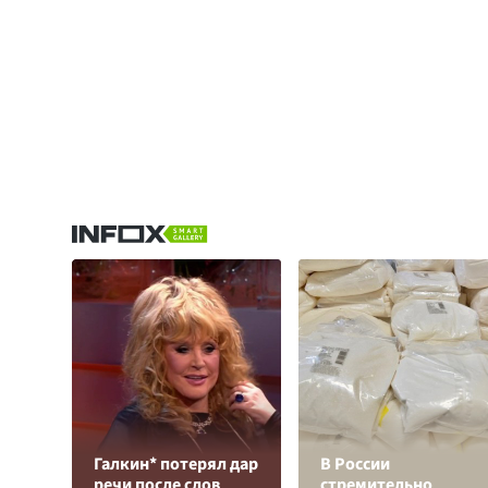
Галкин* потерял дар
В России
речи после слов
стремительно