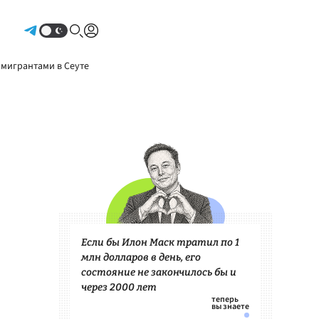
Авторизоваться
 мигрантами в Сеуте
Если бы Илон Маск тратил по 1
млн долларов в день, его
состояние не закончилось бы и
через 2000 лет