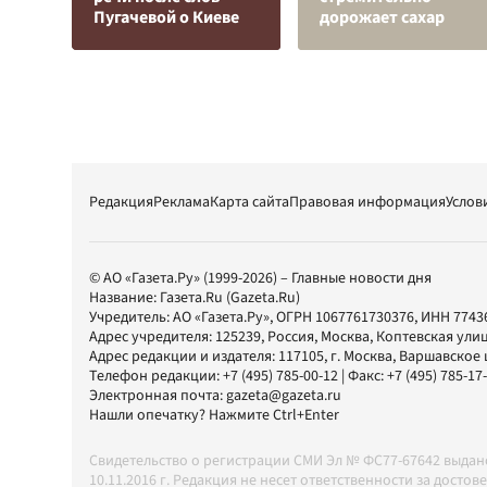
Пугачевой о Киеве
дорожает сахар
Редакция
Реклама
Карта сайта
Правовая информация
Услов
© АО «Газета.Ру» (1999-2026) – Главные новости дня
Название:
Газета.Ru
(Gazeta.Ru)
Учредитель:
АО «Газета.Ру»
, ОГРН 1067761730376, ИНН 7743
Адрес учредителя: 125239, Россия, Москва, Коптевская улиц
Адрес редакции и издателя:
117105
, г.
Москва
,
Варшавское шо
Телефон редакции:
+7 (495) 785-00-12
| Факс:
+7 (495) 785-17
Электронная почта:
gazeta@gazeta.ru
Нашли опечатку? Нажмите Ctrl+Enter
Свидетельство о регистрации СМИ Эл № ФС77-67642 выда
10.11.2016 г. Редакция не несет ответственности за дос