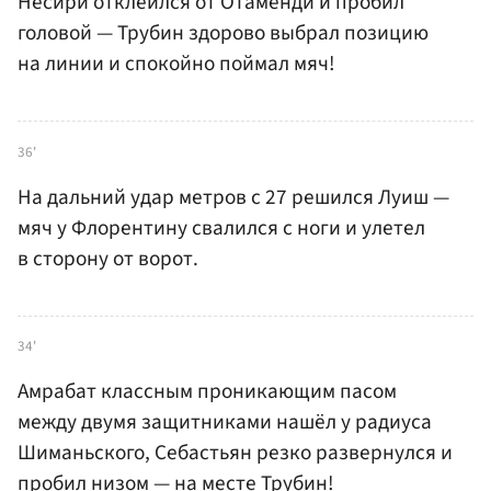
Несири отклеился от Отаменди и пробил
головой — Трубин здорово выбрал позицию
на линии и спокойно поймал мяч!
36'
На дальний удар метров с 27 решился Луиш —
мяч у Флорентину свалился с ноги и улетел
в сторону от ворот.
34'
Амрабат классным проникающим пасом
между двумя защитниками нашёл у радиуса
Шиманьского, Себастьян резко развернулся и
пробил низом — на месте Трубин!