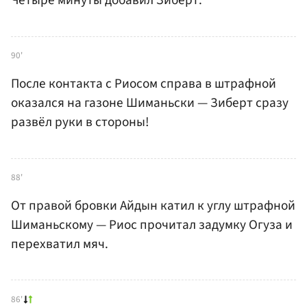
Четыре минуты добавил Зиберт.
90'
После контакта с Риосом справа в штрафной
оказался на газоне Шиманьски — Зиберт сразу
развёл руки в стороны!
88'
От правой бровки Айдын катил к углу штрафной
Шиманьскому — Риос прочитал задумку Огуза и
перехватил мяч.
86'