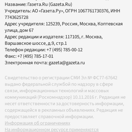
Название:
Газета.Ru
(Gazeta.Ru)
Учредитель:
АО «Газета.Ру»
, ОГРН 1067761730376, ИНН
7743625728
Адрес учредителя: 125239, Россия, Москва, Коптевская
улица, дом 67
Адрес редакции и издателя:
117105
, г.
Москва
,
Варшавское шоссе, д.9, стр.1
Телефон редакции:
+7 (495) 785-00-12
Факс:
+7 (495) 785-17-01
Электронная почта:
gazeta@gazeta.ru
Свидетельство о регистрации СМИ Эл № ФС77-67642
выдано федеральной службой по надзору в сфере
связи, информационных технологий и массовых
коммуникаций (Роскомнадзор) 10.11.2016 г. Редакция не
несет ответственности за достоверность информации,
содержащейся в рекламных объявлениях. Редакция не
предоставляет справочной информации.
Информация об ограничениях
На информационном ресурсе применяются