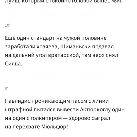
Луиш, который спокойно головой вынес мяч.
10'
Ещё один стандарт на чужой половине
заработали хозяева, Шиманьски подавал
на дальний угол вратарской, там верх снял
Силва.
8'
Павлидис проникающим пасом с линии
штрафной пытался вывести Актюркоглу один
на один с голкипером — здорово сыграл
на перехвате Мюльдюр!