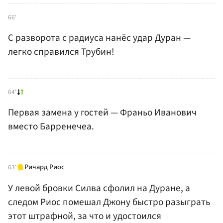
66'
С разворота с радиуса нанёс удар Дуран —
легко справился Трубин!
64'
Первая замена у гостей — Франьо Иванович
вместо Барренечеа.
Ричард Риос
63'
У левой бровки Силва сфолил на Дуране, а
следом Риос помешал Джону быстро разыграть
этот штрафной, за что и удостоился