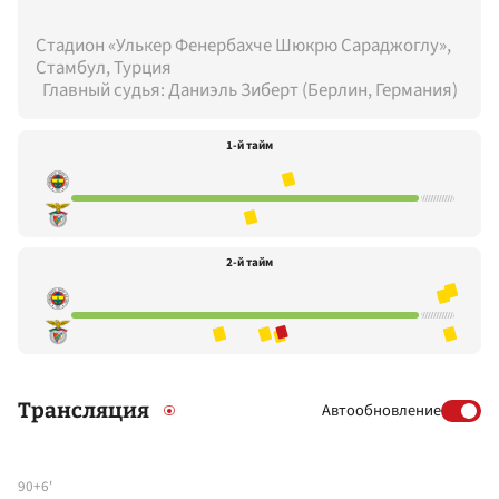
Стадион «Улькер Фенербахче Шюкрю Сараджоглу»,
Стамбул, Турция
Главный судья: Даниэль Зиберт (Берлин, Германия)
1-й тайм
2-й тайм
Трансляция
Автообновление
90+6'