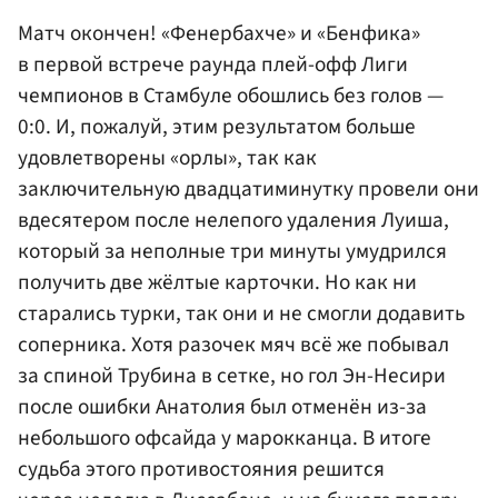
Матч окончен! «Фенербахче» и «Бенфика»
в первой встрече раунда плей-офф Лиги
чемпионов в Стамбуле обошлись без голов —
0:0. И, пожалуй, этим результатом больше
удовлетворены «орлы», так как
заключительную двадцатиминутку провели они
вдесятером после нелепого удаления Луиша,
который за неполные три минуты умудрился
получить две жёлтые карточки. Но как ни
старались турки, так они и не смогли додавить
соперника. Хотя разочек мяч всё же побывал
за спиной Трубина в сетке, но гол Эн-Несири
после ошибки Анатолия был отменён из-за
небольшого офсайда у марокканца. В итоге
судьба этого противостояния решится