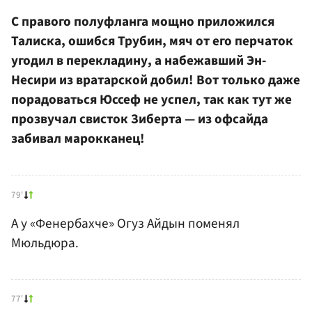
С правого полуфланга мощно приложился
Талиска, ошибся Трубин, мяч от его перчаток
угодил в перекладину, а набежавший Эн-
Несири из вратарской добил! Вот только даже
порадоваться Юссеф не успел, так как тут же
прозвучал свисток Зиберта — из офсайда
забивал марокканец!
79'
А у «Фенербахче» Огуз Айдын поменял
Мюльдюра.
77'