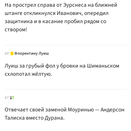
На прострел справа от Эурснеса на ближней
штанге откликнулся Иванович, опередил
защитника и в касание пробил рядом со
створом!
Флорентину Луиш
69'
Луиш за грубый фол у бровки на Шиманьском
схлопотал жёлтую.
67'
Отвечает своей заменой Моуринью — Андерсон
Талиска вместо Дурана.