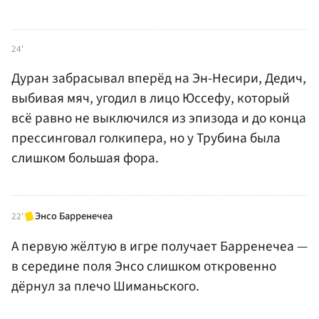
24'
Дуран забрасывал вперёд на Эн-Несири, Дедич,
выбивая мяч, угодил в лицо Юссефу, который
всё равно не выключился из эпизода и до конца
прессинговал голкипера, но у Трубина была
слишком большая фора.
Энсо Барренечеа
22'
А первую жёлтую в игре получает Барренечеа —
в середине поля Энсо слишком откровенно
дёрнул за плечо Шиманьского.