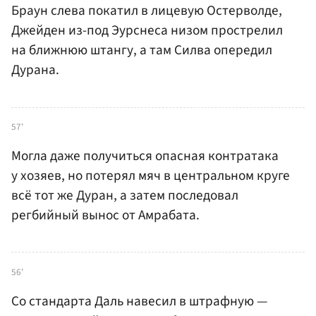
Браун слева покатил в лицевую Остерволде,
Джейден из-под Эурснеса низом прострелил
на ближнюю штангу, а там Силва опередил
Дурана.
57'
Могла даже получиться опасная контратака
у хозяев, но потерял мяч в центральном круге
всё тот же Дуран, а затем последовал
регбийный вынос от Амрабата.
56'
Со стандарта Даль навесил в штрафную —