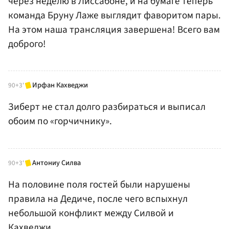
через неделю в Лиссабоне, и на бумаге теперь
команда Бруну Лаже выглядит фаворитом пары.
На этом наша трансляция завершена! Всего вам
доброго!
Ирфан Кахведжи
90+3'
Зиберт не стал долго разбираться и выписал
обоим по «горчичнику».
Антониу Силва
90+3'
На половине поля гостей были нарушены
правила на Дедиче, после чего вспыхнул
небольшой конфликт между Силвой и
Кахведжи.