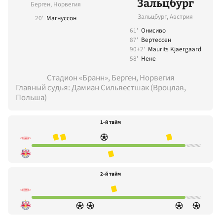
Зальцбург
Берген, Норвегия
Зальцбург, Австрия
20'
Магнуссон
61'
Онисиво
87'
Вертессен
90+2'
Maurits Kjaergaard
58'
Нене
Стадион «Бранн», Берген, Норвегия
Главный судья: Дамиан Сильвестшак (Вроцлав,
Польша)
1-й тайм
2-й тайм