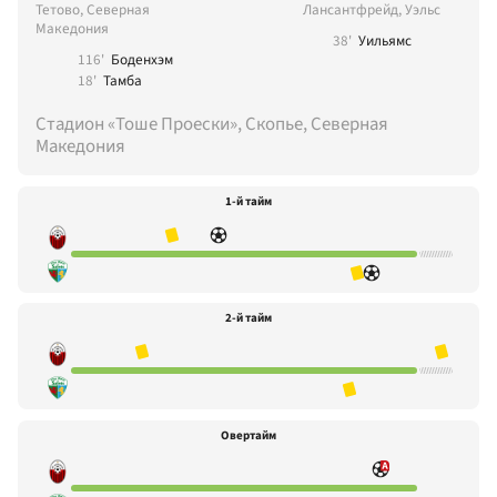
Тетово, Северная
Лансантфрейд, Уэльс
Македония
38'
Уильямс
116'
Боденхэм
18'
Тамба
Стадион «Тоше Проески», Скопье, Северная
Македония
1-й тайм
2-й тайм
Овертайм