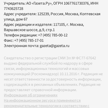
Учредитель:
АО «Газета.Ру»
, ОГРН 1067761730376, ИНН
7743625728
Адрес учредителя: 125239, Россия, Москва, Коптевская
улица, дом 67
Адрес редакции и издателя:
117105
, г.
Москва
,
Варшавское шоссе, д.9, стр.1
Телефон редакции:
+7 (495) 785-00-12
Факс:
+7 (495) 785-17-01
Электронная почта:
gazeta@gazeta.ru
Свидетельство о регистрации СМИ Эл № ФС77-67642
выдано федеральной службой по надзору в сфере
связи, информационных технологий и массовых
коммуникаций (Роскомнадзор) 10.11.2016 г. Редакция не
несет ответственности за достоверность информации,
содержащейся в рекламных объявлениях. Редакция не
предоставляет справочной информации.
Информация об ограничениях
На информационном ресурсе применяются
рекомендательные технологии в соответствии с