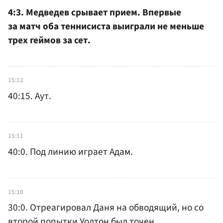
4:3. Медведев срывает прием. Впервые
за матч оба теннисиста выиграли не меньше
трех геймов за сет.
15:12
40:15. Аут.
15:11
40:0. Под линию играет Адам.
15:10
30:0. Отреагировал Даня на обводящий, но со
второй попытки Уолтон был точен.