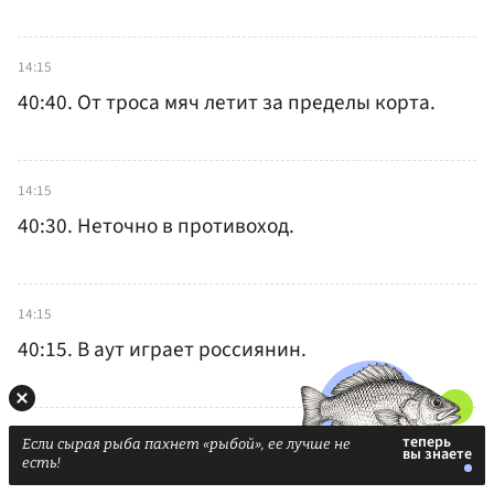
14:15
40:40. От троса мяч летит за пределы корта.
14:15
40:30. Неточно в противоход.
14:15
40:15. В аут играет россиянин.
14:14
Если сырая рыба пахнет «рыбой», ее лучше не
есть!
40:0. Прием в сетку.