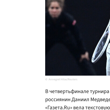
Annegret Hilse/Reuters
В четвертьфинале турнира 
россиянин Даниил Медведе
«Газета.Ru» вела текстову