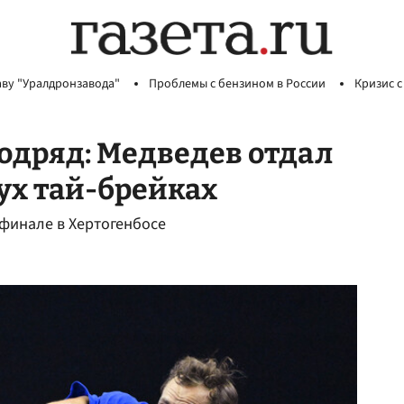
аву "Уралдронзавода"
Проблемы с бензином в России
Кризис с
одряд: Медведев отдал
ух тай-брейках
финале в Хертогенбосе