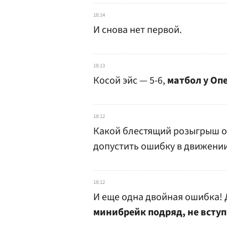
18:14
И снова нет первой.
18:13
Косой эйс — 5-6,
матбол у Оп
18:12
Какой блестящий розыгрыш о
допустить ошибку в движении
18:12
И еще одна двойная ошибка! Д
минибрейк подряд, не вступ