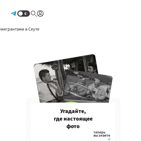
Авторизоваться
 мигрантами в Сеуте
Угадайте,
где настоящее
фото