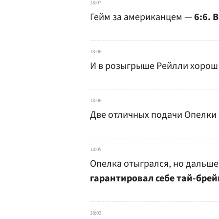
18:07
Гейм за американцем —
6:6. 
18:06
И в розыгрыше Рейлли хорош 
18:06
Две отличных подачи Опелки 
18:05
Опелка отыгрался, но дальше
гарантировал себе тай-брейк
18:02