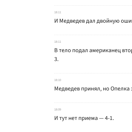
18:11
И Медведев дал двойную ошибк
18:11
В тело подал американец вто
3.
18:10
Медведев принял, но Опелка 
18:09
И тут нет приема — 4-1.