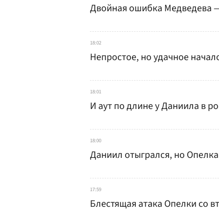
Двойная ошибка Медведева —
18:02
Непростое, но удачное начало
18:01
И аут по длине у Даниила в 
18:00
Даниил отыгрался, но Опелка
17:59
Блестящая атака Опелки со вт