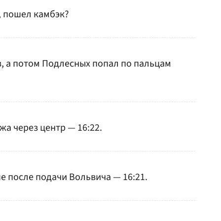
о, пошел камбэк?
, а потом Подлесных попал по пальцам
а через центр — 16:22.
 после подачи Вольвича — 16:21.