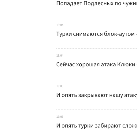
Попадает Подлесных по чужим
19:04
Турки снимаются блок-аутом 
19:04
Сейчас хорошая атака Клюки 
19:03
И опять закрывают нашу атак
19:03
И опять турки забирают слож