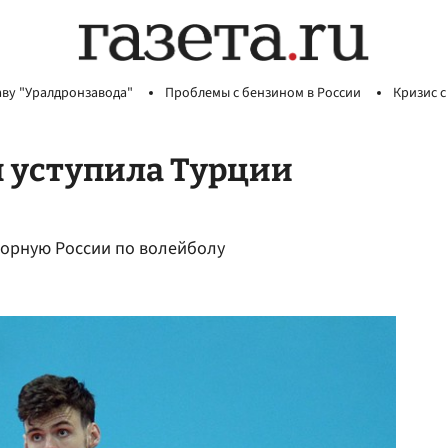
аву "Уралдронзавода"
Проблемы с бензином в России
Кризис с
я уступила Турции
борную России по волейболу