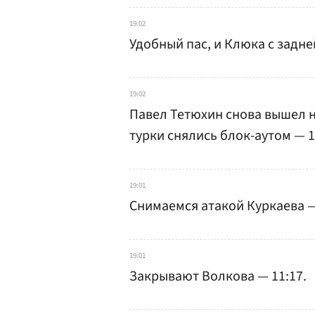
19:02
Удобный пас, и Клюка с задне
19:02
Павел Тетюхин снова вышел н
турки снялись блок-аутом — 1
19:01
Снимаемся атакой Куркаева —
19:01
Закрывают Волкова — 11:17.