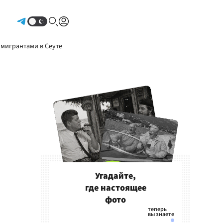
Авторизоваться
 мигрантами в Сеуте
Угадайте,
где настоящее
фото