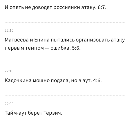
И опять не доводят россиянки атаку. 6:7.
22:10
Матвеева и Енина пытались организовать атаку
первым темпом — ошибка. 5:6.
22:10
Кадочкина мощно подала, но в аут. 4:6.
22:09
Тайм-аут берет Терзич.