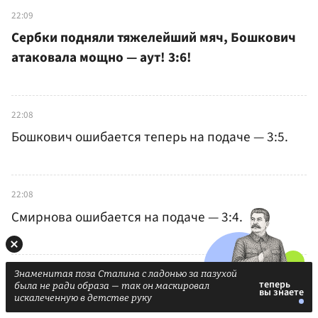
22:09
Сербки подняли тяжелейший мяч, Бошкович
атаковала мощно — аут! 3:6!
22:08
Бошкович ошибается теперь на подаче — 3:5.
22:08
Смирнова ошибается на подаче — 3:4.
22:07
Знаменитая поза Сталина с ладонью за пазухой
была не ради образа — так он маскировал
Попович и Кадочкина завершают атаки — 2:4.
искалеченную в детстве руку