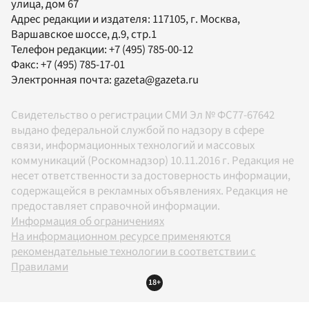
улица, дом 67
Адрес редакции и издателя:
117105
, г.
Москва
,
Варшавское шоссе, д.9, стр.1
Телефон редакции:
+7 (495) 785-00-12
Факс:
+7 (495) 785-17-01
Электронная почта:
gazeta@gazeta.ru
Свидетельство о регистрации СМИ Эл № ФС77-67642
выдано федеральной службой по надзору в сфере
связи, информационных технологий и массовых
коммуникаций (Роскомнадзор) 10.11.2016 г. Редакция не
несет ответственности за достоверность информации,
содержащейся в рекламных объявлениях. Редакция не
предоставляет справочной информации.
Информация об ограничениях
На информационном ресурсе применяются
рекомендательные технологии в соответствии с
Правилами
18+