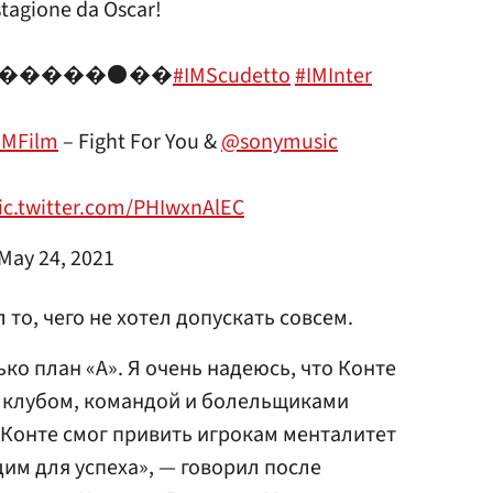
tagione da Oscar!
ETTO ������⚫��
#IMScudetto
#IMInter
MFilm
– Fight For You &
@sonymusic
ic.twitter.com/PHIwxnAlEC
May 24, 2021
 то, чего не хотел допускать совсем.
лько план «А». Я очень надеюсь, что Конте
, клубом, командой и болельщиками
 Конте смог привить игрокам менталитет
им для успеха», — говорил после