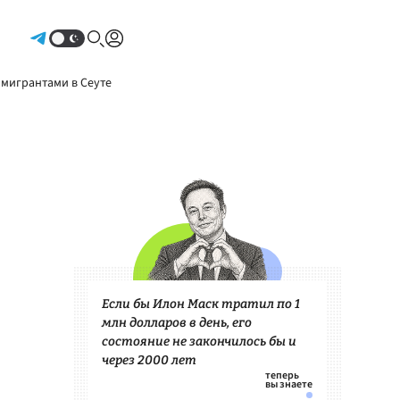
Авторизоваться
 мигрантами в Сеуте
Если бы Илон Маск тратил по 1
млн долларов в день, его
состояние не закончилось бы и
через 2000 лет