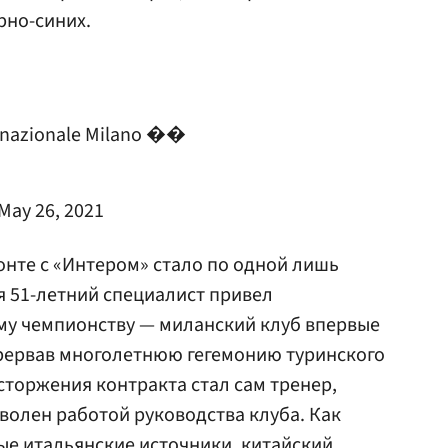
рно-синих.
ternazionale Milano ��
May 26, 2021
нте с «Интером» стало по одной лишь
я 51-летний специалист привел
му чемпионству — миланский клуб впервые
 прервав многолетнюю гегемонию туринского
торжения контракта стал сам тренер,
волен работой руководства клуба. Как
ые итальянские источники, китайский