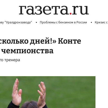
аву "Уралдронзавода"
Проблемы с бензином в России
Кризис с
сколько дней!» Конте
е чемпионства
го тренера