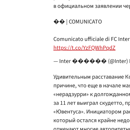
в официальном заявлении че
�� | COMUNICATO
Comunicato ufficiale di FC In
https://t.co/YzFQWhPqdZ
— Inter ������ (@Inter)
Удивительным расставание Ко
причине, что еще в начале ма
«нерадзурри» к долгожданно
за 11 лет выиграл скудетто,
«Ювентуса». Инициатором рас
который остался крайне недо
отмечают многие авторитетн