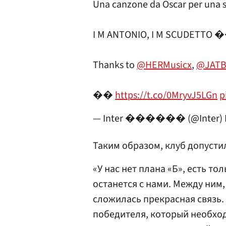
Una canzone da Oscar per una s
I M ANTONIO, I M SCUD
Thanks to
@HERMusicx
,
@JATB
��
https://t.co/0MryvJ5LGn
p
— Inter ������ (@Inter)
Таким образом, клуб допустил
«У нас нет плана «Б», есть то
останется с нами. Между ним
сложилась прекрасная связь.
победителя, который необход