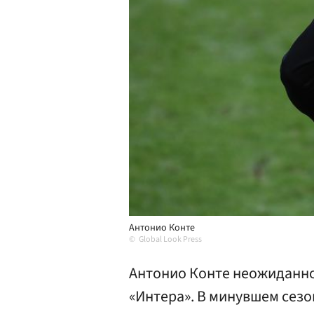
Антонио Конте
Global Look Press
Антонио Конте неожиданно
«Интера». В минувшем сезо