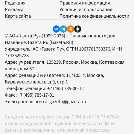
Редакция
Правовая информация
Реклама
Условия использования
Карта сайта
Политика конфиденциальности
© АО «Газета.Ру» (1999-2026) – Главные новости дня
Название:
Газета.Ru
(Gazeta.Ru)
Учредитель:
АО «Газета.Ру»
, ОГРН 1067761730376, ИНН
7743625728
Адрес учредителя: 125239, Россия, Москва, Коптевская
улица, дом 67
Адрес редакции и издателя:
117105
, г.
Москва
,
Варшавское шоссе, д.9, стр.1
Телефон редакции:
+7 (495) 785-00-12
Факс:
+7 (495) 785-17-01
Электронная почта:
gazeta@gazeta.ru
Свидетельство о регистрации СМИ Эл № ФС77-67642
выдано федеральной службой по надзору в сфере
связи, информационных технологий и массовых