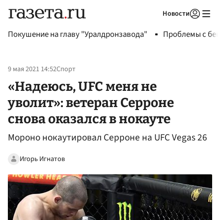
Новости
Авторизоваться
Покушение на главу "Уралдронзавода"
Проблемы с бен
9 мая 2021 14:52
Спорт
«Надеюсь, UFC меня не
уволит»: ветеран Серроне
снова оказался в нокауте
Мороно нокаутировал Серроне на UFC Vegas 26
Игорь Игнатов