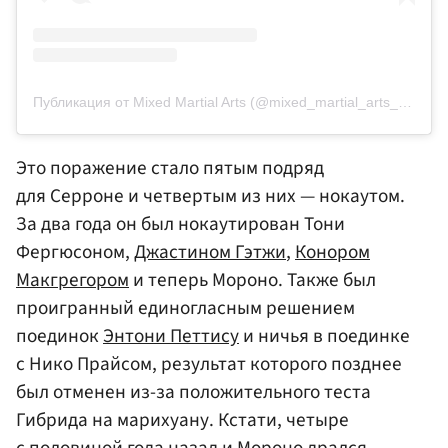
Публикация от Mixed Martial Arts (@mixed_martial_arts_official)
Это поражение стало пятым подряд
для Серроне и четвертым из них — нокаутом.
За два года он был нокаутирован Тони
Фергюсоном,
Джастином Гэтжи
,
Конором
Макгрегором
и теперь Мороно. Также был
проигранный единогласным решением
поединок
Энтони Петтису
и ничья в поединке
с Нико Прайсом, результат которого позднее
был отменен из-за положительного теста
Гибрида на марихуану. Кстати, четыре
с половиной года назад и Мороно дрался