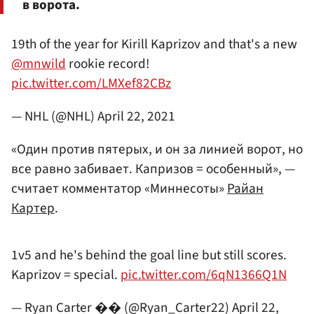
в ворота.
19th of the year for Kirill Kaprizov and that's a new
@mnwild
rookie record!
pic.twitter.com/LMXef82CBz
— NHL (@NHL)
April 22, 2021
«Один против пятерых, и он за линией ворот, но
все равно забивает. Капризов = особенный», —
считает комментатор «Миннесоты»
Райан
Картер
.
1v5 and he's behind the goal line but still scores.
Kaprizov = special.
pic.twitter.com/6qN1366Q1N
— Ryan Carter �� (@Ryan_Carter22)
April 22,