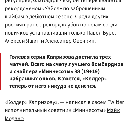
регулярке, благодаря чему он теперь является
рекордсменом «Уайлд» по заброшенным
шайбам в дебютном сезоне. Среди других
россиян ранее рекорд клубов по голам среди
новичков устанавливали только
Павел Буре
,
Алексей Яшин
и
Александр Овечкин
.
Голевая серия Капризова достигла трех
матчей. Всего на счету лучшего бомбардира
и снайпера «Миннесоты» 38 (19+19)
набранных очков. Кажется, «Колдер»
теперь от него никуда не денется.
«Колдер» Капризову», — написал в своем Twitter
исполнительный советник «Миннесоты»
Майк
Модано
.