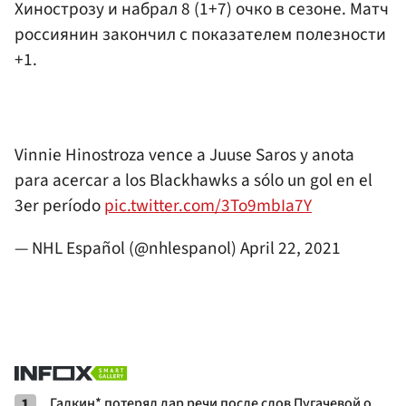
Хинострозу и набрал 8 (1+7) очко в сезоне. Матч
россиянин закончил с показателем полезности
+1.
Vinnie Hinostroza vence a Juuse Saros y anota
para acercar a los Blackhawks a sólo un gol en el
3er período
pic.twitter.com/3To9mbIa7Y
— NHL Español (@nhlespanol)
April 22, 2021
1
Галкин* потерял дар речи после слов Пугачевой о