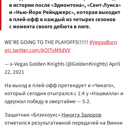
в истории после «Эдмонтона», «Сент-Луиса»
и «Нью-Йорк Рейнджерс», которая выходит
в плей-офф в каждый из четырех сезонов
с момента своего дебюта в лиге.
WE'RE GOING TO THE PLAYOFFS!!!!!!
#VegasBorn
pic.twitter.com/kQlTvMXdVV
— x-Vegas Golden Knights (@GoldenKnights)
April
22, 2021
На выход в плей-офф претендует и «Чикаго»,
который сегодня отыгрался с 1:4 у «Нэшвилла» и
одержал победу в овертайме — 5:2.
Защитник «Блэкхоукс»
Никита Задоров
отметился результативной передачей на Винни