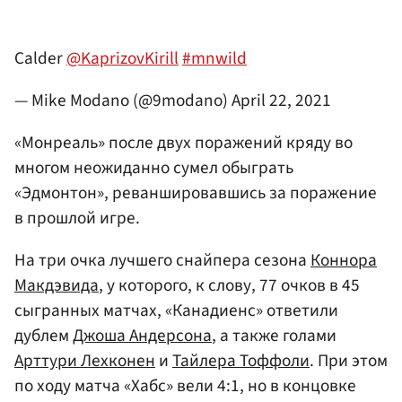
Calder
@KaprizovKirill
#mnwild
— Mike Modano (@9modano)
April 22, 2021
«Монреаль» после двух поражений кряду во
многом неожиданно сумел обыграть
«Эдмонтон», реваншировавшись за поражение
в прошлой игре.
На три очка лучшего снайпера сезона
Коннора
Макдэвида
, у которого, к слову, 77 очков в 45
сыгранных матчах, «Канадиенс» ответили
дублем
Джоша Андерсона
, а также голами
Арттури Лехконен
и
Тайлера Тоффоли
. При этом
по ходу матча «Хабс» вели 4:1, но в концовке