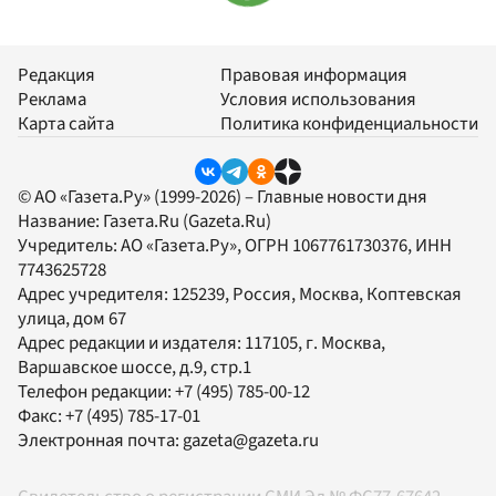
Редакция
Правовая информация
Реклама
Условия использования
Карта сайта
Политика конфиденциальности
© АО «Газета.Ру» (1999-2026) – Главные новости дня
Название:
Газета.Ru
(Gazeta.Ru)
Учредитель:
АО «Газета.Ру»
, ОГРН 1067761730376, ИНН
7743625728
Адрес учредителя: 125239, Россия, Москва, Коптевская
улица, дом 67
Адрес редакции и издателя:
117105
, г.
Москва
,
Варшавское шоссе, д.9, стр.1
Телефон редакции:
+7 (495) 785-00-12
Факс:
+7 (495) 785-17-01
Электронная почта:
gazeta@gazeta.ru