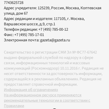
7743625728
Адрес учредителя: 125239, Россия, Москва, Коптевская
улица, дом 67
Адрес редакции и издателя:
117105
, г.
Москва
,
Варшавское шоссе, д.9, стр.1
Телефон редакции:
+7 (495) 785-00-12
Факс:
+7 (495) 785-17-01
Электронная почта:
gazeta@gazeta.ru
Свидетельство о регистрации СМИ Эл № ФС77-67642
выдано федеральной службой по надзору в сфере
связи, информационных технологий и массовых
коммуникаций (Роскомнадзор) 10.11.2016 г. Редакция не
несет ответственности за достоверность информации,
содержащейся в рекламных объявлениях. Редакция не
предоставляет справочной информации.
Информация об ограничениях
На информационном ресурсе применяются
рекомендательные технологии в соответствии с
Правилами