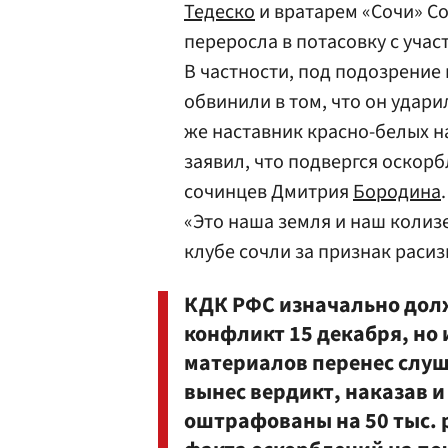
Тедеско
и вратарем «Сочи» С
переросла в потасовку с уча
В частности, под подозрение 
обвинили в том, что он удар
же наставник красно-белых 
заявил, что подвергся оскор
сочинцев Дмитрия
Бородина
«Это наша земля и наш колизе
клубе сочли за признак раси
КДК РФС изначально дол
конфликт 15 декабря, но 
материалов перенес слуша
вынес вердикт, наказав и
оштрафованы на 50 тыс. 