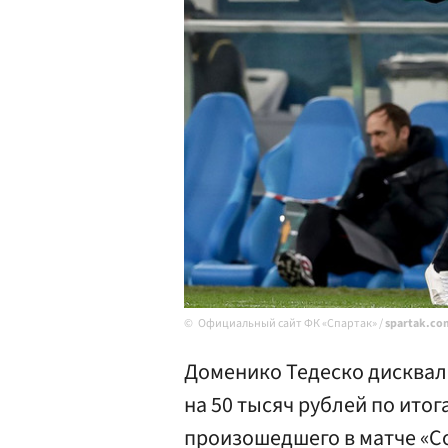
Официальный сайт ФК «Спартак» /
spartak.co
Доменико Тедеско дисквал
на 50 тысяч рублей по ито
произошедшего в матче «Со