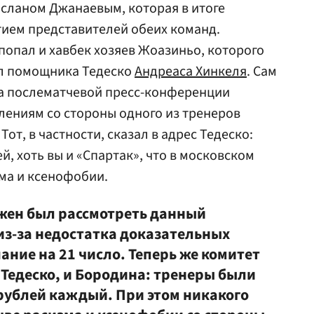
осланом Джанаевым, которая в итоге
стием представителей обеих команд.
попал и хавбек хозяев Жоазиньо, которого
ил помощника Тедеско
Андреаса Хинкеля
. Сам
на послематчевой пресс-конференции
блениям со стороны одного из тренеров
. Тот, в частности, сказал в адрес Тедеско:
й, хоть вы и «Спартак», что в московском
зма и ксенофобии.
жен был рассмотреть данный
из-за недостатка доказательных
ние на 21 число. Теперь же комитет
 Тедеско, и Бородина: тренеры были
рублей каждый. При этом никакого