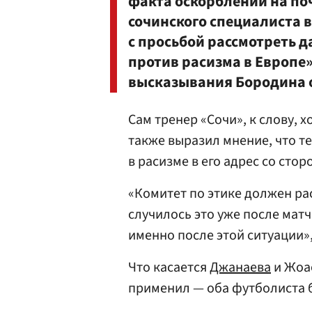
факта оскорблений на по
сочинского специалиста 
с просьбой рассмотреть 
против расизма в Европе»
высказывания Бородина 
Сам тренер «Сочи», к слову, х
также выразил мнение, что т
в расизме в его адрес со стор
«Комитет по этике должен ра
случилось это уже после мат
именно после этой ситуации»
Что касается
Джанаева
и Жоао
применил — оба футболиста 