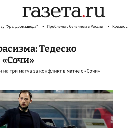
аву "Уралдронзавода"
Проблемы с бензином в России
Кризис с
расизма: Тедеско
 «Сочи»
на три матча за конфликт в матче с «Сочи»