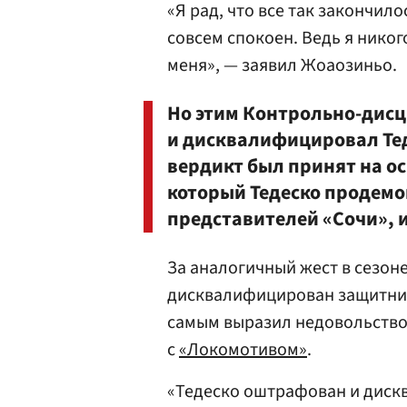
«Я рад, что все так закончил
совсем спокоен. Ведь я никог
меня», — заявил Жоаозиньо.
Но этим Контрольно-дис
и дисквалифицировал Тед
вердикт был принят на о
который Тедеско продемо
представителей «Сочи», 
За аналогичный жест в сезоне
дисквалифицирован защитн
самым выразил недовольство 
с
«Локомотивом»
.
«Тедеско оштрафован и диск