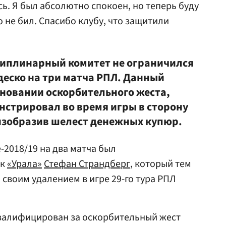
ось. Я был абсолютно спокоен, но теперь буду
о не бил. Спасибо клубу, что защитили
циплинарный комитет не ограничился
еско на три матча РПЛ. Данный
сновании оскорбительного жеста,
нстрировал во время игры в сторону
изобразив шелест денежных купюр.
-2018/19 на два матча был
ик
«Урала»
Стефан Страндберг
, который тем
своим удалением в игре 29-го тура РПЛ
валифицирован за оскорбительный жест