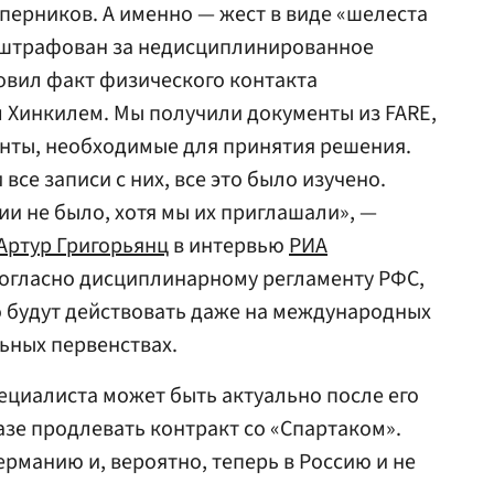
оперников. А именно — жест в виде «шелеста
оштрафован за недисциплинированное
овил факт физического контакта
 Хинкилем. Мы получили документы из FARE,
нты, необходимые для принятия решения.
все записи с них, все это было изучено.
ии не было, хотя мы их приглашали», —
Артур Григорьянц
в интервью
РИА
 согласно дисциплинарному регламенту РФС,
 будут действовать даже на международных
льных первенствах.
пециалиста может быть актуально после его
азе продлевать контракт со «Спартаком».
ерманию и, вероятно, теперь в Россию и не