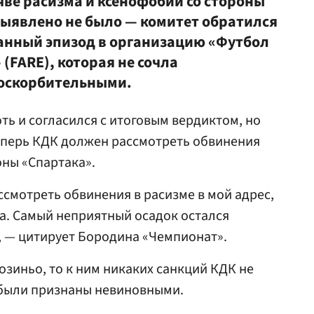
чве расизма и ксенофобии со стороны
выявлено не было — комитет обратился
данный эпизод в организацию «Футбол
 (FARE), которая не сочла
оскорбительными.
оть и согласился с итоговым вердиктом, но
еперь КДК должен рассмотреть обвинения
оны «Спартака».
ссмотреть обвинения в расизме в мой адрес,
ча. Самый неприятный осадок остался
, — цитирует Бородина «Чемпионат».
зиньо, то к ним никаких санкций КДК не
были признаны невиновными.