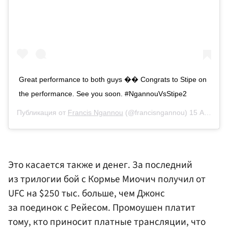
Great performance to both guys �� Congrats to Stipe on
the performance. See you soon. #NgannouVsStipe2
Публикация от
Francis Ngannou
(@francisngannou)
15 Авг 2020 в 10:06 PDT
Это касается также и денег. За последний
из трилогии бой с Кормье Миочич получил от
UFC на $250 тыс. больше, чем Джонс
за поединок с Рейесом. Промоушен платит
тому, кто приносит платные трансляции, что