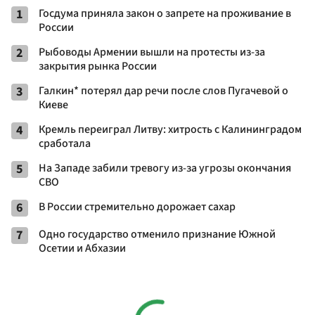
1
Госдума приняла закон о запрете на проживание в
России
2
Рыбоводы Армении вышли на протесты из-за
закрытия рынка России
3
Галкин* потерял дар речи после слов Пугачевой о
Киеве
4
Кремль переиграл Литву: хитрость с Калининградом
сработала
5
На Западе забили тревогу из-за угрозы окончания
СВО
6
В России стремительно дорожает сахар
7
Одно государство отменило признание Южной
Осетии и Абхазии