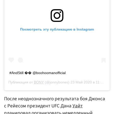
Посмотреть эту публикацию в Instagram
#AndStill �� @boohoomanofficial
Публикация от
BONY
(@jonnybones)
23 Май 2020 в 11:46 PDT
После неоднозначного результата боя Джонса
с Рейесом президент UFC Дана
Уайт
планировал организовать немедленный