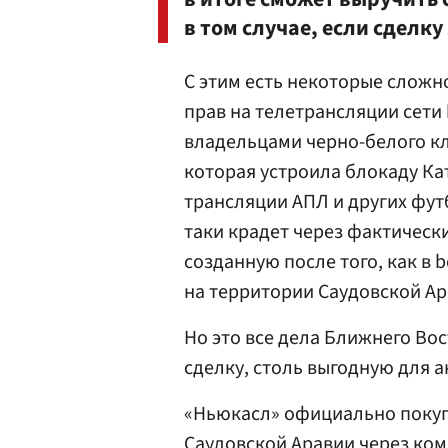
в том случае, если сделк
С этим есть некоторые сложн
прав на телетрансляции сети 
владельцами черно-белого кл
которая устроила блокаду Кат
трансляции АПЛ и других фут
таки крадет через фактическ
созданную после того, как в 
на территории Саудовской Ар
Но это все дела Ближнего Вос
сделку, столь выгодную для а
«Ньюкасл» официально покуп
Саудовской Аравии через комп