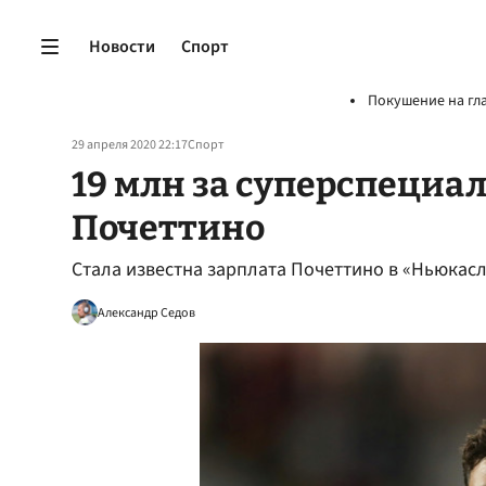
Новости
Спорт
Покушение на гл
29 апреля 2020 22:17
Спорт
19 млн за суперспециал
Почеттино
Стала известна зарплата Почеттино в «Ньюкас
Александр Седов