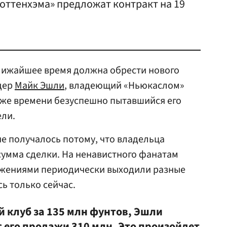
оттенхэма» предложат контракт на 19
ближайшее время должна обрести нового
дер
Майк Эшли
, владеющий «Ньюкаслом»
о же времени безуспешно пытавшийся его
ели.
не получалось потому, что владельца
сумма сделки. На ненавистного фанатам
ожениями периодически выходили разные
ь только сейчас.
 клуб за 135 млн фунтов, Эшли
с его продажи 310 млн. Это произойдет