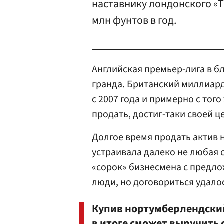
наставнику лондонского «Т
млн фунтов в год.
Английская премьер-лига в 
гранда. Британский миллиар
с 2007 года и примерно с тог
продать, достиг-таки своей ц
Долгое время продать актив 
устраивала далеко не любая 
«сорок» бизнесмена с предл
люди, но договориться удалос
Купив нортумберлендский
в итоге сможет выручить 