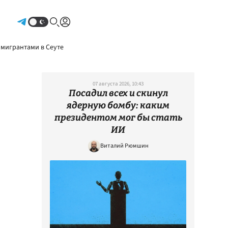
Авторизоваться
 мигрантами в Сеуте
07 августа 2026, 10:43
Посадил всех и скинул
ядерную бомбу: каким
президентом мог бы стать
ИИ
Виталий Рюмшин