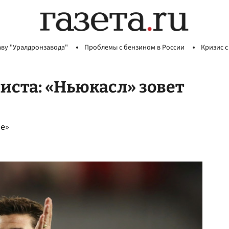
аву "Уралдронзавода"
Проблемы с бензином в России
Кризис с
иста: «Ньюкасл» зовет
ле»