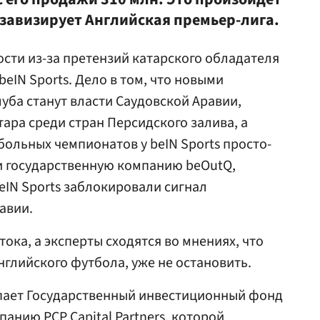
у завизирует Английская премьер-лига.
ости из-за претензий катарского обладателя
beIN Sports. Дело в том, что новыми
уба станут власти Саудовской Аравии,
ара среди стран Персидского залива, а
больных чемпионатов у beIN Sports просто-
и государственную компанию beOutQ,
beIN Sports заблокировали сигнал
авии.
тока, а эксперты сходятся во мнениях, что
нглийского футбола, уже не остановить.
ает Государственный инвестиционный фонд
анию PCP Capital Partners, которой