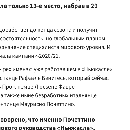
а только 13-е место, набрав в 29
доработает до конца сезона и получит
 состоятельность, но глобальным планом
азначение специалиста мирового уровня. И
чала кампании-2020/21.
ырех именах: уже работавшем в «Ньюкасле»
спанце Рафаэле Бенитесе, который сейчас
ь Про», немце Люсьене Фавре
 а также ныне безработных итальянце
ентинце Маурисио Почеттино.
говорено, что именно Почеттино
нового руководства «Ньюкасла».