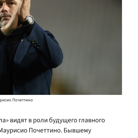
урисио Почеттино
а» видят в роли будущего главного
 Маурисио Почеттино. Бывшему