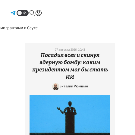
Авторизоваться
 мигрантами в Сеуте
07 августа 2026, 10:43
Посадил всех и скинул
ядерную бомбу: каким
президентом мог бы стать
ИИ
Виталий Рюмшин