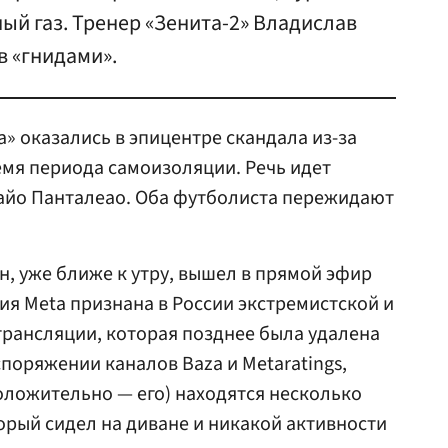
ый газ. Тренер «Зенита-2» Владислав
в «гнидами».
» оказались в эпицентре скандала из-за
емя периода самоизоляции. Речь идет
Кайо Панталеао. Оба футболиста пережидают
н, уже ближе к утру, вышел в прямой эфир
ия Meta признана в России экстремистской и
трансляции, которая позднее была удалена
аспоряжении каналов Baza и Metaratings,
положительно — его) находятся несколько
торый сидел на диване и никакой активности