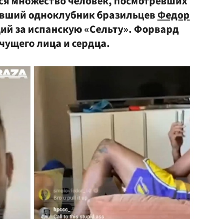
ься множество человек, посмотревших
бывший одноклубник бразильцев
Федор
ий за испанскую «Сельту». Форвард
чущего лица и сердца.