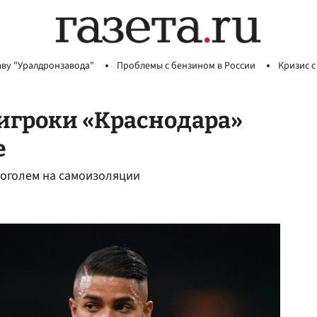
аву "Уралдронзавода"
Проблемы с бензином в России
Кризис с
 игроки «Краснодара»
е
коголем на самоизоляции