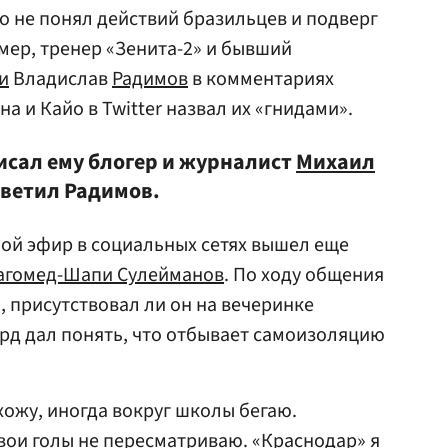
то не понял действий бразильцев и подверг
мер, тренер «Зенита-2» и бывший
и
Владислав
Радимов
в комментариях
а и Кайо в Twitter назвал их «гнидами».
исал ему блогер и журналист
Михаил
тветил Радимов.
мой эфир в социальных сетях вышел еще
агомед-Шапи Сулейманов
. По ходу общения
, присутствовал ли он на вечеринке
рд дал понять, что отбывает самоизоляцию
хожу, иногда вокруг школы бегаю.
вои голы не пересматриваю. «Краснодар» я