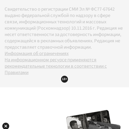
Свидетельство о регистрации СМИ Эл № ФС77-67642
выдано федеральной службой по надзору в сфере
связи, информационных технологий и массовых
коммуникаций (Роскомнадзор) 10.11.2016 г. Редакция не
несет ответственности за достоверность информации,
содержащейся в рекламных объявлениях. Редакция не
предоставляет справочной информации.
Информация об ограничениях
На информационном ресурсе применяются
рекомендательные технологии в соответствии с
Правилами
18+