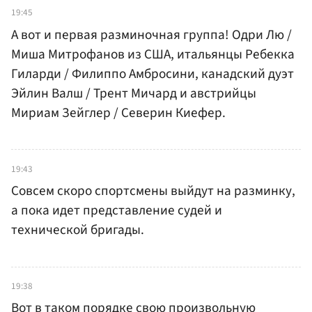
19:45
А вот и первая разминочная группа! Одри Лю /
Миша Митрофанов из США, итальянцы Ребекка
Гиларди / Филиппо Амбросини, канадский дуэт
Эйлин Валш / Трент Мичард и австрийцы
Мириам Зейглер / Северин Киефер.
19:43
Совсем скоро спортсмены выйдут на разминку,
а пока идет представление судей и
технической бригады.
19:38
Вот в таком порядке свою произвольную