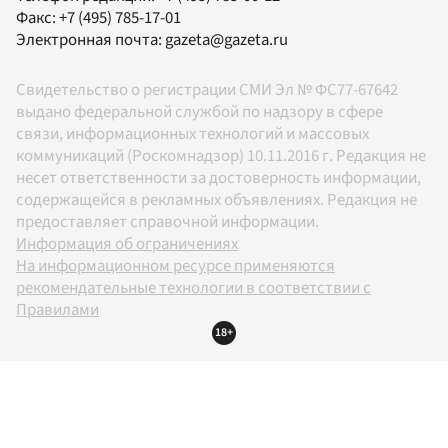
Факс:
+7 (495) 785-17-01
Электронная почта:
gazeta@gazeta.ru
Свидетельство о регистрации СМИ Эл № ФС77-67642
выдано федеральной службой по надзору в сфере
связи, информационных технологий и массовых
коммуникаций (Роскомнадзор) 10.11.2016 г. Редакция не
несет ответственности за достоверность информации,
содержащейся в рекламных объявлениях. Редакция не
предоставляет справочной информации.
Информация об ограничениях
На информационном ресурсе применяются
рекомендательные технологии в соответствии с
Правилами
18+