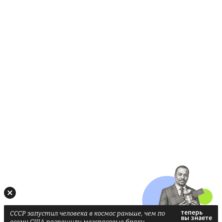
СССР запустил человека в космос раньше, чем по
всему США разрешили межрасовые браки