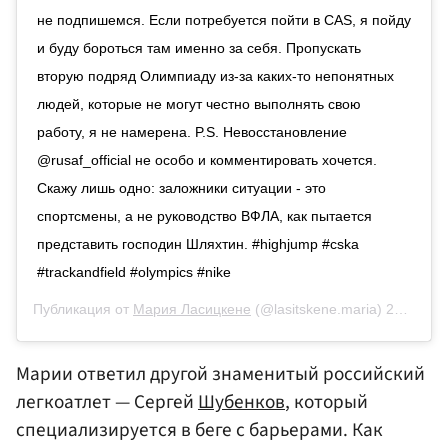
не подпишемся. Если потребуется пойти в CAS, я пойду
и буду бороться там именно за себя. Пропускать
вторую подряд Олимпиаду из-за каких-то непонятных
людей, которые не могут честно выполнять свою
работу, я не намерена. P.S. Невосстановление
@rusaf_official не особо и комментировать хочется.
Скажу лишь одно: заложники ситуации - это
спортсмены, а не руководство ВФЛА, как пытается
представить господин Шляхтин. #highjump #cska
#trackandfield #olympics #nike
Публикация от
Мария Ласицкене
(@lasitskene.maria)
24 Сен 2019 в 3:46 PDT
Марии ответил другой знаменитый российский
легкоатлет — Сергей
Шубенков
, который
специализируется в беге с барьерами. Как