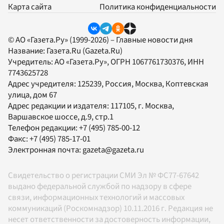
Карта сайта
Политика конфиденциальности
© АО «Газета.Ру» (1999-2026) – Главные новости дня
Название:
Газета.Ru
(Gazeta.Ru)
Учредитель:
АО «Газета.Ру»
, ОГРН 1067761730376, ИНН
7743625728
Адрес учредителя: 125239, Россия, Москва, Коптевская
улица, дом 67
Адрес редакции и издателя:
117105
, г.
Москва
,
Варшавское шоссе, д.9, стр.1
Телефон редакции:
+7 (495) 785-00-12
Факс:
+7 (495) 785-17-01
Электронная почта:
gazeta@gazeta.ru
Свидетельство о регистрации СМИ Эл № ФС77-67642
выдано федеральной службой по надзору в сфере
связи, информационных технологий и массовых
коммуникаций (Роскомнадзор) 10.11.2016 г. Редакция не
несет ответственности за достоверность информации,