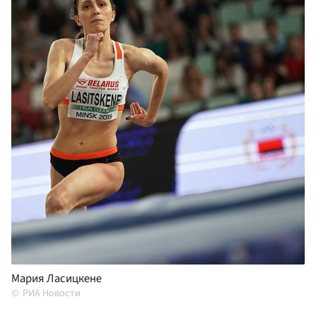
Мария Ласицкене
РИА Новости