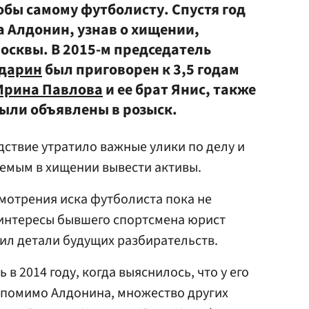
кобы самому футболисту. Спустя год
а Алдонин, узнав о хищении,
осквы. В 2015-м председатель
ударин
был приговорен к 3,5 годам
Ирина Павлова
и ее брат Янис, также
ыли объявлены в розыск.
дствие утратило важные улики по делу и
емым в хищении вывести активы.
смотрения иска футболиста пока не
интересы бывшего спортсмена юрист
ил детали будущих разбирательств.
 в 2014 году, когда выяснилось, что у его
 помимо Алдонина, множество других