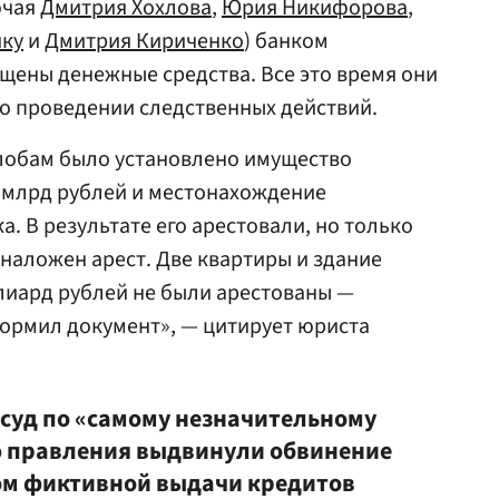
ючая
Дмитрия Хохлова
,
Юрия Никифорова
,
яку
и
Дмитрия Кириченко
) банком
щены денежные средства. Все это время они
о проведении следственных действий.
лобам было установлено имущество
 млрд рублей и местонахождение
. В результате его арестовали, но только
наложен арест. Две квартиры и здание
лиард рублей не были арестованы —
ормил документ», — цитирует юриста
 суд по «самому незначительному
ю правления выдвинули обвинение
ом фиктивной выдачи кредитов