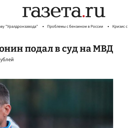
аву "Уралдронзавода"
Проблемы с бензином в России
Кризис с
нин подал в суд на МВД
рублей