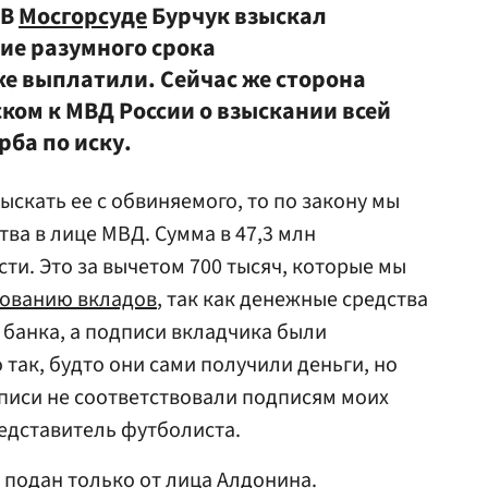
 В
Мосгорсуде
Бурчук взыскал
ие разумного срока
же выплатили. Сейчас же сторона
ком к МВД России о взыскании всей
ба по иску.
зыскать ее с обвиняемого, то по закону мы
тва в лице МВД. Сумма в 47,3 млн
ти. Это за вычетом 700 тысяч, которые мы
хованию вкладов
, так как денежные средства
банка, а подписи вкладчика были
так, будто они сами получили деньги, но
дписи не соответствовали подписям моих
едставитель футболиста.
 подан только от лица Алдонина.