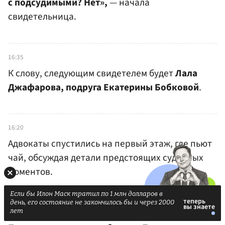
с подсудимыми? Нет»,
— начала
свидетельница.
16:35
К слову, следующим свидетелем будет
Лала
Джафарова, подруга Екатерины Бобковой
.
16:20
Адвокаты спустились на первый этаж, где пьют
чай, обсуждая детали предстоящих судебных
моментов.
Если бы Илон Маск тратил по 1 млн долларов в
день, его состояние не закончилось бы и через 2000
лет
16:05