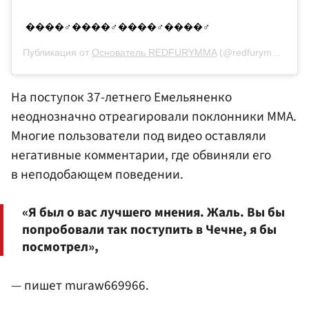
����‍♂️����‍♂️����‍♂️����‍♂️
Публикация от
Основатель REDFURYMMA
(@redfurymma_official)
На поступок 37-летнего Емельяненко
неоднозначно отреагировали поклонники MMA.
Многие пользователи под видео оставляли
негативные комментарии, где обвиняли его
в неподобающем поведении.
«Я был о вас лучшего мнения. Жаль. Вы бы
попробовали так поступить в Чечне, я бы
посмотрел»,
— пишет muraw669966.