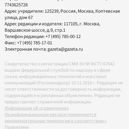
7743625728
Адрес учредителя: 125239, Россия, Москва, Коптевская
улица, дом 67
Адрес редакции и издателя:
117105
, г.
Москва
,
Варшавское шоссе, д.9, стр.1
Телефон редакции:
+7 (495) 785-00-12
Факс:
+7 (495) 785-17-01
Электронная почта:
gazeta@gazeta.ru
Свидетельство о регистрации СМИ Эл № ФС77-67642
выдано федеральной службой по надзору в сфере
связи, информационных технологий и массовых
коммуникаций (Роскомнадзор) 10.11.2016 г. Редакция не
несет ответственности за достоверность информации,
содержащейся в рекламных объявлениях. Редакция не
предоставляет справочной информации.
Информация об ограничениях
На информационном ресурсе применяются
рекомендательные технологии в соответствии с
Правилами