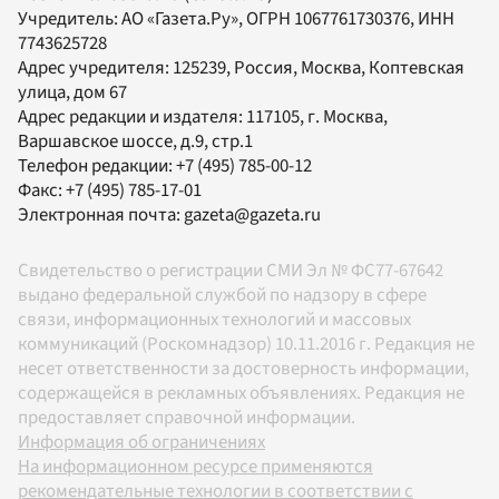
Учредитель:
АО «Газета.Ру»
, ОГРН 1067761730376, ИНН
7743625728
Адрес учредителя: 125239, Россия, Москва, Коптевская
улица, дом 67
Адрес редакции и издателя:
117105
, г.
Москва
,
Варшавское шоссе, д.9, стр.1
Телефон редакции:
+7 (495) 785-00-12
Факс:
+7 (495) 785-17-01
Электронная почта:
gazeta@gazeta.ru
Свидетельство о регистрации СМИ Эл № ФС77-67642
выдано федеральной службой по надзору в сфере
связи, информационных технологий и массовых
коммуникаций (Роскомнадзор) 10.11.2016 г. Редакция не
несет ответственности за достоверность информации,
содержащейся в рекламных объявлениях. Редакция не
предоставляет справочной информации.
Информация об ограничениях
На информационном ресурсе применяются
рекомендательные технологии в соответствии с