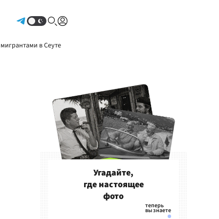
Авторизоваться
 мигрантами в Сеуте
Угадайте,
где настоящее
фото