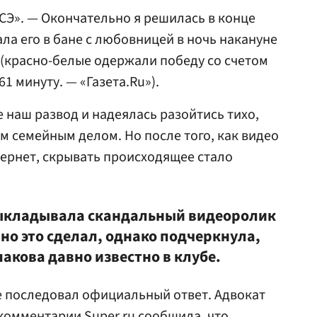
Э». — Окончательно я решилась в конце
тала его в бане с любовницей в ночь накануне
(красно-белые одержали победу со счетом
61 минуту. — «Газета.Ru»).
е наш развод и надеялась разойтись тихо,
м семейным делом. Но после того, как видео
тернет, скрывать происходящее стало
выкладывала скандальный видеоролик
енно это сделал, однако подчеркнула,
акова давно известно в клубе.
е последовал официальный ответ. Адвокат
комментарии Super.ru сообщила, что