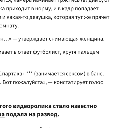
ется, камера начинает трястись (видимо, от
ка приходит в норму, и в кадр попадает
и какая-то девушка, которая тут же прячет
комнату.
И он…» — утверждает снимающая женщина.
вает в ответ футболист, крутя пальцем
партака» *** (занимается сексом) в бане.
. Вот пожалуйста», — констатирует голос
того видеоролика стало известно
ва
подала на развод.