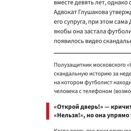
вместе девять лет, однак
Адвокат Глушакова утвержд
его супруга, при этом сам
якобы она застала футболи
появилось видео скандаль
Полузащитник московского «
скандальную историю за неде
на котором футболист находит
человека с телефоном (возмож
«Открой дверь!» — кричит
«Нельзя!», но она упрямо