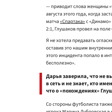
— приводит слова женщины «С
августа этого года, когда зас
матча
«Спартака»
с «Динамо» 
2:1, Глушаков провел на поле 
Я не хотела предавать огласк
оставив это нашим внутренни
этого инцидента попало в ин
бесполезно».
Дарья заверила, что не 
в сеть и не знает, кто им
что о «похождениях» Глуш
Со стороны футболиста такж
игрока Марина
Дубровская
в 