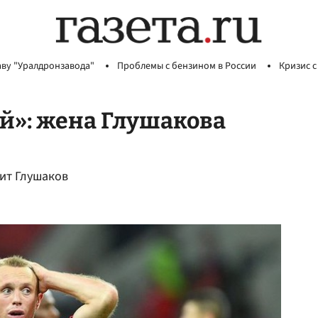
аву "Уралдронзавода"
Проблемы с бензином в России
Кризис с
ой»: жена Глушакова
рит Глушаков