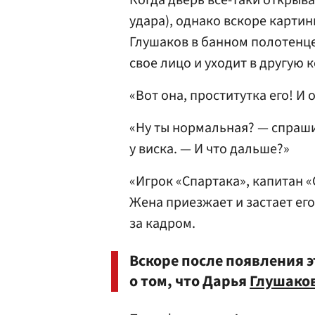
Когда дверь все-таки открыва
удара), однако вскоре картин
Глушаков в банном полотенце 
свое лицо и уходит в другую 
«Вот она, проститутка его! 
«Ну ты нормальная? — спраши
у виска. — И что дальше?»
«Игрок «Спартака», капитан «С
Жена приезжает и застает его
за кадром.
Вскоре после появления э
о том, что Дарья
Глушако