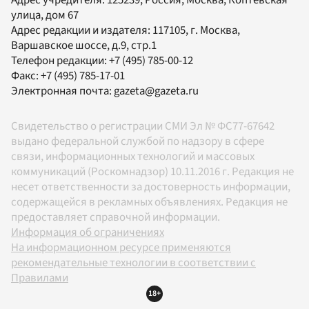
Адрес учредителя: 125239, Россия, Москва, Коптевская
улица, дом 67
Адрес редакции и издателя:
117105
, г.
Москва
,
Варшавское шоссе, д.9, стр.1
Телефон редакции:
+7 (495) 785-00-12
Факс:
+7 (495) 785-17-01
Электронная почта:
gazeta@gazeta.ru
Свидетельство о регистрации СМИ Эл № ФС77-67642
выдано федеральной службой по надзору в сфере
связи, информационных технологий и массовых
коммуникаций (Роскомнадзор) 10.11.2016 г. Редакция не
несет ответственности за достоверность информации,
содержащейся в рекламных объявлениях. Редакция не
предоставляет справочной информации.
Информация об ограничениях
На информационном ресурсе применяются
рекомендательные технологии в соответствии с
Правилами
18+