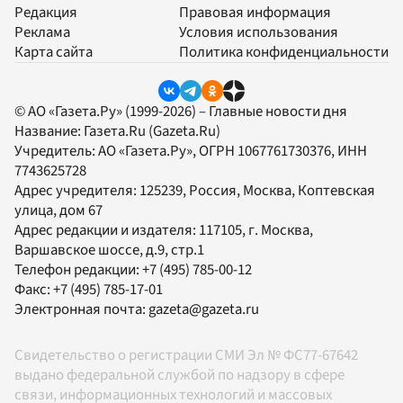
Редакция
Правовая информация
Реклама
Условия использования
Карта сайта
Политика конфиденциальности
© АО «Газета.Ру» (1999-2026) – Главные новости дня
Название:
Газета.Ru
(Gazeta.Ru)
Учредитель:
АО «Газета.Ру»
, ОГРН 1067761730376, ИНН
7743625728
Адрес учредителя: 125239, Россия, Москва, Коптевская
улица, дом 67
Адрес редакции и издателя:
117105
, г.
Москва
,
Варшавское шоссе, д.9, стр.1
Телефон редакции:
+7 (495) 785-00-12
Факс:
+7 (495) 785-17-01
Электронная почта:
gazeta@gazeta.ru
Свидетельство о регистрации СМИ Эл № ФС77-67642
выдано федеральной службой по надзору в сфере
связи, информационных технологий и массовых