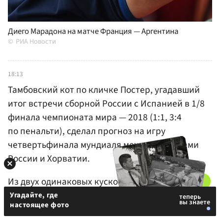
Диего Марадона на матче Франция — Аргентина
РИА Новости
18:13
Тамбовский кот по кличке Постер, угадавший
итог встречи сборной России с Испанией в 1/8
финала чемпионата мира — 2018 (1:1, 3:4
по пенальти), сделал прогноз на игру
четвертьфинала мундиаля между командами
России и Хорватии.
Из двух одинаковых кусков колбасы
Постер
выбрал тот, к которому был прикреплен флаг
Угадайте, где
настоящее фото
России
.