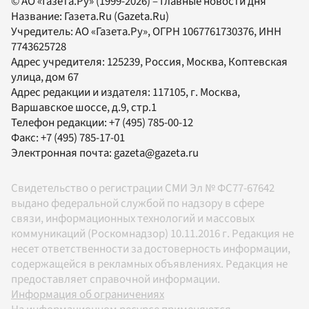
© АО «Газета.Ру» (1999-2026) – Главные новости дня
Название:
Газета.Ru
(Gazeta.Ru)
Учредитель:
АО «Газета.Ру»
, ОГРН 1067761730376, ИНН
7743625728
Адрес учредителя: 125239, Россия, Москва, Коптевская
улица, дом 67
Адрес редакции и издателя:
117105
, г.
Москва
,
Варшавское шоссе, д.9, стр.1
Телефон редакции:
+7 (495) 785-00-12
Факс:
+7 (495) 785-17-01
Электронная почта:
gazeta@gazeta.ru
Свидетельство о регистрации СМИ Эл № ФС77-67642
выдано федеральной службой по надзору в сфере
связи, информационных технологий и массовых
коммуникаций (Роскомнадзор) 10.11.2016 г. Редакция не
несет ответственности за достоверность информации,
содержащейся в рекламных объявлениях. Редакция не
предоставляет справочной информации.
Информация об ограничениях